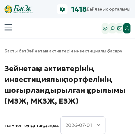
1418
Қаз
Байланыс орталығы
Басты бет
Зейнетақы активтерін инвестициялық басқару
Зейнетақы активтерінің
инвестициялық портфелінің
шоғырландырылған құрылымы
(МЗЖ, МКЗЖ, ЕЗЖ)
тізімнен күнді таңдаңыз: