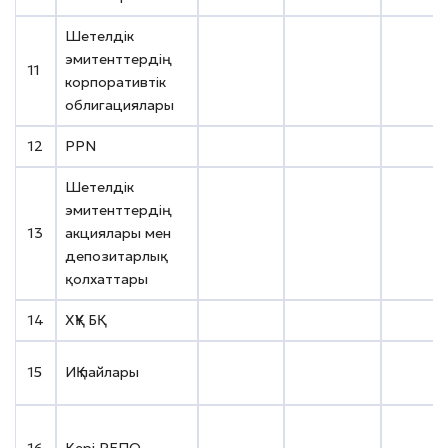
Шетелдік
эмитенттердің
11
XS21686
корпоративтік
облигациялары
12
PPN
XS0299
Шетелдік
эмитенттердің
13
акциялары мен
US47215
депозитарлық
қолхаттары
14
ХҚҰ БҚ
XS2093
15
ИҚ пайлары
US4643
16
Кері РЕПО
KZ1C000