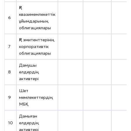
ҚР
квазимемлекеттік
6
KZ2C000
ұйымдарының
облигациялары
ҚР эмитенттерінің
7
корпоративтік
KZ2P00
облигациялары
Дамушы
8
елдердің
XS14057
активтері
Шет
9
мемлекеттердің
US91282
МБҚ
Дамыған
10
елдердің
US91282
активтері