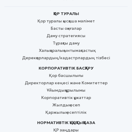
ҚОР ТУРАЛЫ
Қор туралы қысқаша мәлімет
Басты оқиғалар
Даму стратегиясы
Тұрақты даму
Халықаралық ынтымақтастық
Дерекқорлардың/кадастрлардың тізбесі
КОРПОРАТИВТІК БАСҚАРУ
Қор басшылығы
Директорлар кеңесі және Комитеттер
Ұйымдық құрылымы
Корпоративтік құжаттар
Жылдық есеп
Қаржылық есептілік
НОРМАТИВТІК ҚҰҚЫҚТЫҚ БАЗА
ҚР заңдары