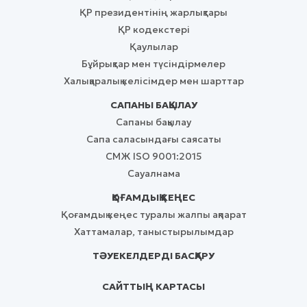
ҚР президентінің жарлықтары
ҚР кодекстері
Қаулылар
Бұйрықтар мен түсіндірмелер
Халықаралық келісімдер мен шарттар
САПАНЫ БАҚЫЛАУ
Сапаны бақылау
Сапа саласындағы саясаты
СМЖ ISO 9001:2015
Сауалнама
ҚОҒАМДЫҚ КЕҢЕС
Қоғамдық кеңес туралы жалпы ақпарат
Хаттамалар, таныстырылымдар
ТӘУЕКЕЛДЕРДІ БАСҚАРУ
САЙТТЫҢ КАРТАСЫ