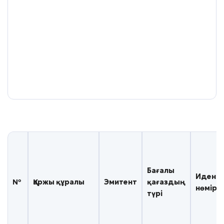
Бағалы
Иденти
№
Қаржы құралы
Эмитент
қағаздың
нөмірі
түрі