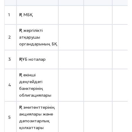
1
ҚР МБҚ
KZKD00
ҚР жергілікті
2
атқарушы
KZZJ000
органдарының БҚ
3
ҚРҰБ ноталар
KZW100
ҚР екінші
деңгейдегі
4
KZ2C00
банктерінің
облигациялары
ҚР эмитенттерінің
акциялары және
5
KZ0007
депозитарлық
қолхаттары