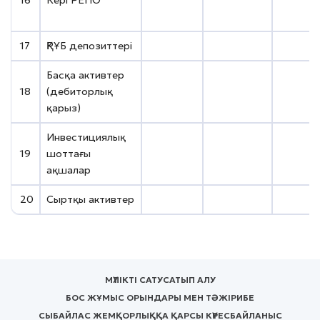
17
ҚРҰБ депозиттері
н.ж.
Басқа активтер
18
(дебиторлық
қарыз)
Инвестициялық
19
шоттағы
ақшалар
20
Сыртқы активтер
МҮЛІКТІ САТУ
САТЫП АЛУ
БОС ЖҰМЫС ОРЫНДАРЫ МЕН ТӘЖІРИБЕ
СЫБАЙЛАС ЖЕМҚОРЛЫҚҚА ҚАРСЫ КҮРЕС
БАЙЛАНЫС