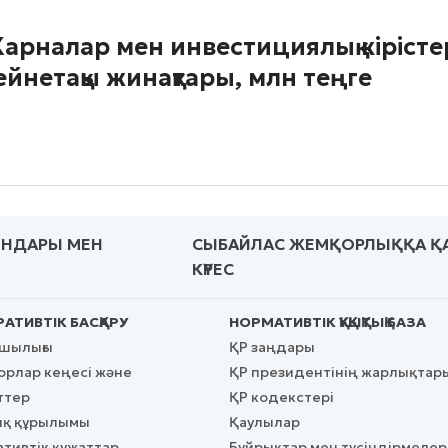
арналар мен инвестициялық кіріст
ейнетақы жинақтары, млн теңге
ЫНДАРЫ МЕН
СЫБАЙЛАС ЖЕМҚОРЛЫҚҚА Қ
КҮРЕС
АТИВТІК БАСҚАРУ
НОРМАТИВТІК ҚҰҚЫҚТЫҚ БАЗА
сшылығы
ҚР заңдары
рлар кеңесі және
ҚР президентінің жарлықтар
ттер
ҚР кодекстері
қ құрылымы
Қаулылар
тивтік құжаттар
Бұйрықтар мен түсіндірмелер