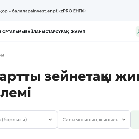
қор – балаларға
invest.enpf.kz
PRO ЕНПФ
З ОРТАЛЫҒЫ
БАЙЛАНЫСТАР
СҰРАҚ-ЖАУАП
ры
ртты зейнетақы жи
лемі