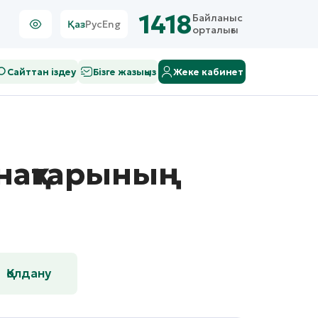
1418
Байланыс
Қаз
Рус
Eng
орталығы
Сайттан іздеу
Бізге жазыңыз
Жеке кабинет
нақтарының
Қолдану