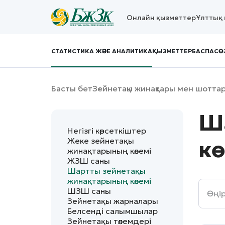
Онлайн қызметтер
Ұлттық 
СТАТИСТИКА ЖӘНЕ АНАЛИТИКА
ҚЫЗМЕТТЕР
БАСПАСӨ
Басты бет
Зейнетақы жинақтары мен шотта
Ша
Негізгі көрсеткіштер
Жеке зейнетақы
кө
жинақтарының көлемі
ЖЗШ саны
Шартты зейнетақы
жинақтарының көлемі
ШЗШ саны
Зейнетақы жарналары
Белсенді салымшылар
Зейнетақы төлемдері