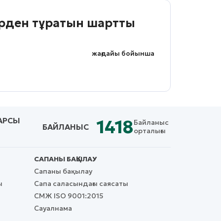
ерден тұратын шартты
жағдайы бойынша
АРСЫ
1418
Байланыс
БАЙЛАНЫС
орталығы
САПАНЫ БАҚЫЛАУ
Сапаны бақылау
ы
Сапа саласындағы саясаты
СМЖ ISO 9001:2015
Сауалнама