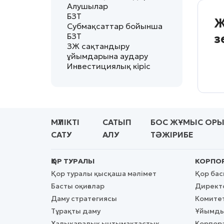
Алушылар
БЗТ
Ж
Субмақсаттар бойынша
БЗТ
з
ЗЖ сақтандыру
ұйымдарына аудару
Инвестициялық кіріс
МҮЛІКТІ
САТЫП
БОС ЖҰМЫС ОР
САТУ
АЛУ
ТӘЖІРИБЕ
ҚОР ТУРАЛЫ
КОРПОР
Қор туралы қысқаша мәлімет
Қор ба
Басты оқиғалар
Директо
Даму стратегиясы
Комите
Тұрақты даму
Ұйымды
Халықаралық ынтымақтастық
Корпора