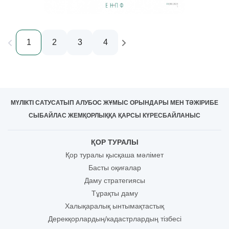
1
2
3
4
МҮЛІКТІ САТУ
САТЫП АЛУ
БОС ЖҰМЫС ОРЫНДАРЫ МЕН ТӘЖІРИБЕ
СЫБАЙЛАС ЖЕМҚОРЛЫҚҚА ҚАРСЫ КҮРЕС
БАЙЛАНЫС
ҚОР ТУРАЛЫ
Қор туралы қысқаша мәлімет
Басты оқиғалар
Даму стратегиясы
Тұрақты даму
Халықаралық ынтымақтастық
Дерекқорлардың/кадастрлардың тізбесі