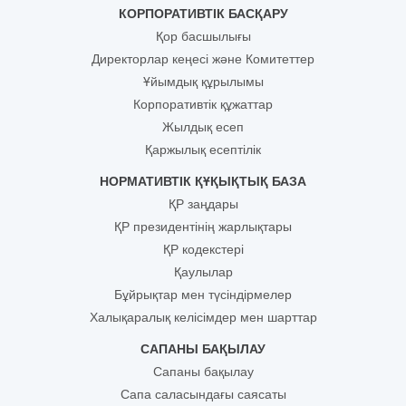
КОРПОРАТИВТІК БАСҚАРУ
Қор басшылығы
Директорлар кеңесі және Комитеттер
Ұйымдық құрылымы
Корпоративтік құжаттар
Жылдық есеп
Қаржылық есептілік
НОРМАТИВТІК ҚҰҚЫҚТЫҚ БАЗА
ҚР заңдары
ҚР президентінің жарлықтары
ҚР кодекстері
Қаулылар
Бұйрықтар мен түсіндірмелер
Халықаралық келісімдер мен шарттар
САПАНЫ БАҚЫЛАУ
Сапаны бақылау
Сапа саласындағы саясаты