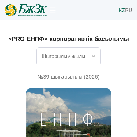
☰
KZ
RU
«PRO ЕНПФ» корпоративтік басылымы
№39 шығарылым (2026)