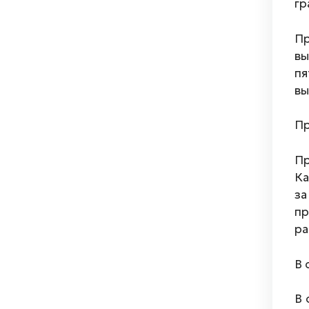
гр
Пр
в
пя
вы
Пр
Пр
Ка
за
п
ра
В 
В 