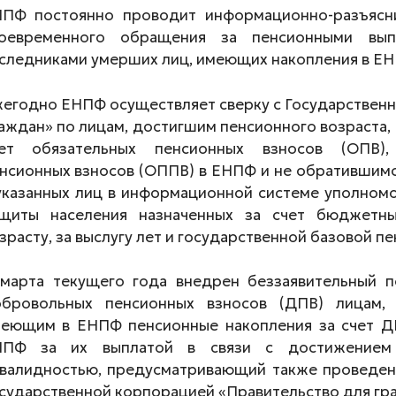
ПФ постоянно проводит информационно-разъясн
оевременного обращения за пенсионными вып
следниками умерших лиц, имеющих накопления в ЕН
егодно ЕНПФ осуществляет сверку с Государственн
аждан» по лицам, достигшим пенсионного возраста
ет обязательных пенсионных взносов (ОПВ),
нсионных взносов (ОППВ) в ЕНПФ и не обратившимся
указанных лиц в информационной системе уполномо
щиты населения назначенных за счет бюджетн
зрасту, за выслугу лет и государственной базовой п
марта текущего года внедрен беззаявительный п
бровольных пенсионных взносов (ДПВ) лицам, 
еющим в ЕНПФ пенсионные накопления за счет ДП
НПФ за их выплатой в связи с достижением п
валидностью, предусматривающий также проведен
сударственной корпорацией «Правительство для гр