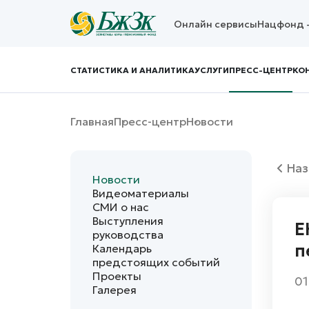
Онлайн сервисы
Нацфонд 
СТАТИСТИКА И АНАЛИТИКА
УСЛУГИ
ПРЕСС-ЦЕНТР
КО
Главная
Пресс-центр
Новости
Наз
Новости
Видеоматериалы
СМИ о нас
Выступления
Е
руководства
п
Календарь
предстоящих событий
Проекты
01
Галерея