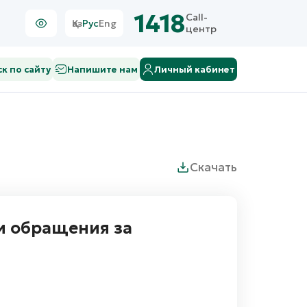
1418
Call-
Қаз
Рус
Eng
центр
к по сайту
Напишите нам
Личный кабинет
Скачать
и обращения за