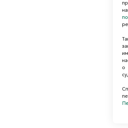
пр
на
по
ре
Та
за
им
на
о 
су
Сп
пе
Пе