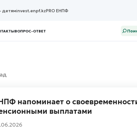
– детям
invest.enpf.kz
PRO ЕНПФ
Поис
НТАКТЫ
ВОПРОС-ОТВЕТ
ад
НПФ напоминает о своевременност
енсионными выплатами
.06.2026