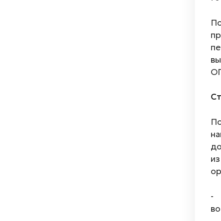
По
пр
пе
вы
ОП
Ст
По
на
до
из
ор
- 
во