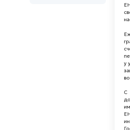
ЕН
св
на
Еж
гр
сч
пе
у 
за
во
С 
до
им
Е
ин
Го