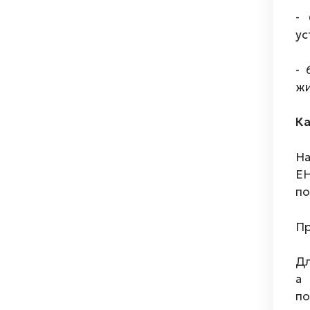
-
ус
- 
жи
Ка
На
ЕН
по
Пр
Дл
а 
по