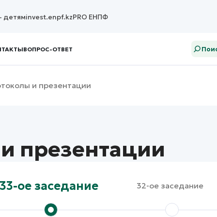
– детям
invest.enpf.kz
PRO ЕНПФ
Поис
НТАКТЫ
ВОПРОС-ОТВЕТ
токолы и презентации
и презентации
33-ое заседание
32-ое заседание