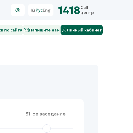
1418
Call-
Қаз
Рус
Eng
центр
к по сайту
Напишите нам
Личный кабинет
31-ое заседание
30-ое заседа