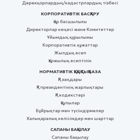
Дерекқорлардың/кадастрлардың тізбесі
КОРПОРАТИВТІК БАСҚАРУ
Қор басшылығы
Директорлар кеңесі және Комитеттер
Ұйымдық құрылымы
Корпоративтік құжаттар
Жылдық есеп
Қаржылық есептілік
НОРМАТИВТІК ҚҰҚЫҚТЫҚ БАЗА
ҚР заңдары
ҚР президентінің жарлықтары
ҚР кодекстері
Қаулылар
Бұйрықтар мен түсіндірмелер
Халықаралық келісімдер мен шарттар
САПАНЫ БАҚЫЛАУ
Сапаны бақылау