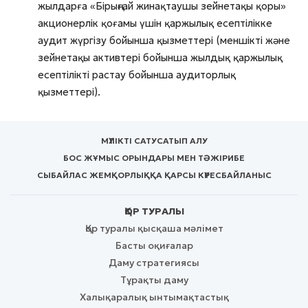
жылдарға «Бірыңғай жинақтаушы зейнетақы қоры»
акционерлік қоғамы үшін қаржылық есептілікке
аудит жүргізу бойынша қызметтері (меншікті және
зейнетақы активтері бойынша жылдық қаржылық
есептілікті растау бойынша аудиторлық
қызметтері).
МҮЛІКТІ САТУ
САТЫП АЛУ
БОС ЖҰМЫС ОРЫНДАРЫ МЕН ТӘЖІРИБЕ
СЫБАЙЛАС ЖЕМҚОРЛЫҚҚА ҚАРСЫ КҮРЕС
БАЙЛАНЫС
ҚОР ТУРАЛЫ
Қор туралы қысқаша мәлімет
Басты оқиғалар
Даму стратегиясы
Тұрақты даму
Халықаралық ынтымақтастық