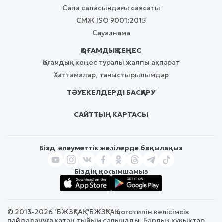
Сапа саласындағы саясаты
СМЖ ISO 9001:2015
Сауалнама
ҚОҒАМДЫҚ КЕҢЕС
Қоғамдық кеңес туралы жалпы ақпарат
Хаттамалар, таныстырылымдар
ТӘУЕКЕЛДЕРДІ БАСҚАРУ
САЙТТЫҢ КАРТАСЫ
Бізді әлеуметтік желілерде бақылаңыз
Біздің қосымшамыз
© 2013-2026 "БЖЗҚ" АҚ. "БЖЗҚ" АҚ логотипін келісімсіз
пайдалануға қатаң тыйым салынады. Барлық құқықтар