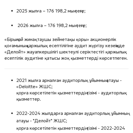
2025 жылға – 176 198,2 мың теңге;
2026 жылға – 176 198,2 мың теңге;
«Бірыңғай жинақтаушы зейнетақы қоры» акционерлік
қоғамының қаржылық есептілігіне аудит жүргізу кезеңінде
«Делойт» жауапкершілігі шектеулі серіктестігі қаржылық
есептілік аудитіне қатысы жоқ қызметтерді көрсетпеген.
2021 жылға арналған аудиторлық ұйымның атауы -
«Deloittе» ЖШС;
қорға көрсетілетін қызметтердің тізімі - аудиторлық
қызметтер.
2022-2024 жылдарға арналған аудиторлық ұйымның
атауы - "Делойт" ЖШС;
қорға көрсетілетін қызметтердің тізімі - 2022-2024