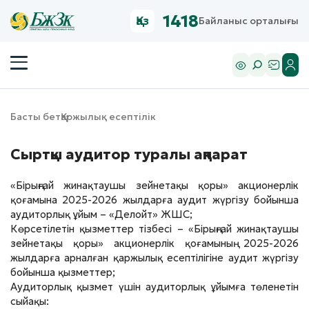
1418
Қаз
Байланыс орталығы
Басты бет
Қаржылық есептілік
Сыртқы аудитор туралы ақпарат
«Бірыңғай жинақтаушы зейнетақы қоры» акционерлік
қоғамына 2025-2026 жылдарға аудит жүргізу бойынша
аудиторлық ұйым – «Делойт» ЖШС;
Көрсетілетін қызметтер тізбесі – «Бірыңғай жинақтаушы
зейнетақы қоры» акционерлік қоғамының 2025-2026
жылдарға арналған қаржылық есептілігіне аудит жүргізу
бойынша қызметтер;
Аудиторлық қызмет үшін аудиторлық ұйымға төленетін
сыйақы: