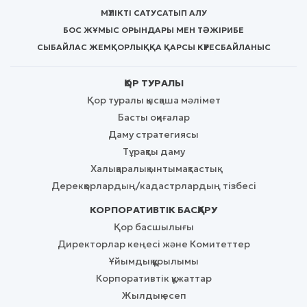
МҮЛІКТІ САТУ
САТЫП АЛУ
БОС ЖҰМЫС ОРЫНДАРЫ МЕН ТӘЖІРИБЕ
СЫБАЙЛАС ЖЕМҚОРЛЫҚҚА ҚАРСЫ КҮРЕС
БАЙЛАНЫС
ҚОР ТУРАЛЫ
Қор туралы қысқаша мәлімет
Басты оқиғалар
Даму стратегиясы
Тұрақты даму
Халықаралық ынтымақтастық
Дерекқорлардың/кадастрлардың тізбесі
КОРПОРАТИВТІК БАСҚАРУ
Қор басшылығы
Директорлар кеңесі және Комитеттер
Ұйымдық құрылымы
Корпоративтік құжаттар
Жылдық есеп