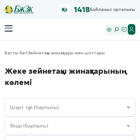
1418
Қаз
Байланыс орталығы
Басты бет
Зейнетақы жинақтары мен шоттары
Жеке зейнетақы жинақтарының
көлемі