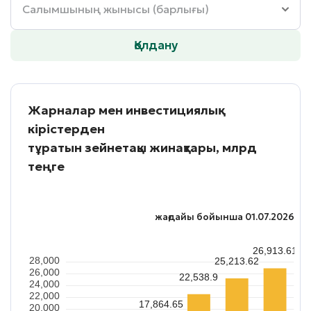
Қолдану
Жарналар мен инвестициялық
кірістерден
тұратын зейнетақы жинақтары, млрд
теңге
жағдайы бойынша
01.07.2026
26,913.61
28,000
25,213.62
26,000
22,538.9
24,000
22,000
17,864.65
20,000