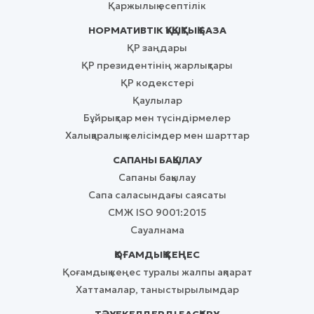
Қаржылық есептілік
НОРМАТИВТІК ҚҰҚЫҚТЫҚ БАЗА
ҚР заңдары
ҚР президентінің жарлықтары
ҚР кодекстері
Қаулылар
Бұйрықтар мен түсіндірмелер
Халықаралық келісімдер мен шарттар
САПАНЫ БАҚЫЛАУ
Сапаны бақылау
Сапа саласындағы саясаты
СМЖ ISO 9001:2015
Сауалнама
ҚОҒАМДЫҚ КЕҢЕС
Қоғамдық кеңес туралы жалпы ақпарат
Хаттамалар, таныстырылымдар