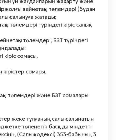
ұрғын үй жағдайларын жақсарту және
біржолғы зейнетақы төлемдері (бұдан
салық салынуға жатады;
қы төлемдері түріндегі кіріс салық
ейнетақы төлемдері, БЗТ түріндегі
қындалады:
і кіріс сомасы,
 кірістер сомасы.
ақы төлемдері және БЗТ сомалары
егер жеке тұлғаның салық салынатын
джетке төленетін басқа да міндетті
сінің (Салық кодексі) 353-бабының 3