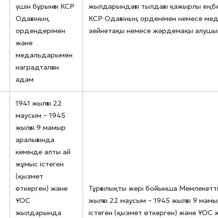
үшін бұрынғы КСР
жылдарындағы тылдағы қажырлы еңбегі
Одағының
КСР Одағының орденімен немесе медал
ордендерімен
зейнетақы немесе жәрдемақы алушын
және
медальдарымен
наградталған
адам
1941 жылғы 22
маусым – 1945
жылғы 9 мамыр
аралығында
кемінде алты ай
жұмыс істеген
(қызмет
өткерген) және
Тұрғылықты жері бойынша Мемлекеттік
ҰОС
жылғы 22 маусым – 1945 жылғы 9 мамы
жылдарында
істеген (қызмет өткерген) және ҰОС