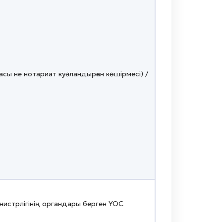
асы не нотариат куәландырған көшірмесі) /
нистрлігінің органдары берген ҰОС