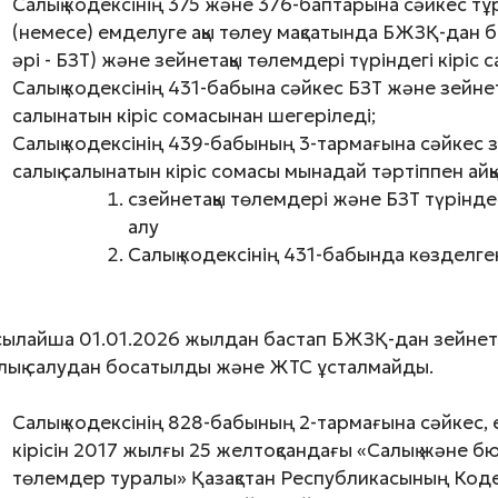
Салық кодексінің 375 және 376-баптарына сәйкес т
(немесе) емделуге ақы төлеу мақсатында БЖЗҚ-дан 
әрі - БЗТ) және зейнетақы төлемдері түріндегі кіріс 
Салық кодексінің 431-бабына сәйкес БЗТ және зейнета
салынатын кіріс сомасынан шегеріледі;
Салық кодексінің 439-бабының 3-тармағына сәйкес з
салық салынатын кіріс сомасы мынадай тәртіппен ай
сзейнетақы төлемдері және БЗТ түріндег
алу
Салық кодексінің 431-бабында көзделген
ылайша 01.01.2026 жылдан бастап БЖЗҚ-дан зейнет
лық салудан босатылды және ЖТС ұсталмайды.
Салық кодексінің 828-бабының 2-тармағына сәйкес, 
кірісін 2017 жылғы 25 желтоқсандағы «Салық және бю
төлемдер туралы» Қазақстан Республикасының Кодек