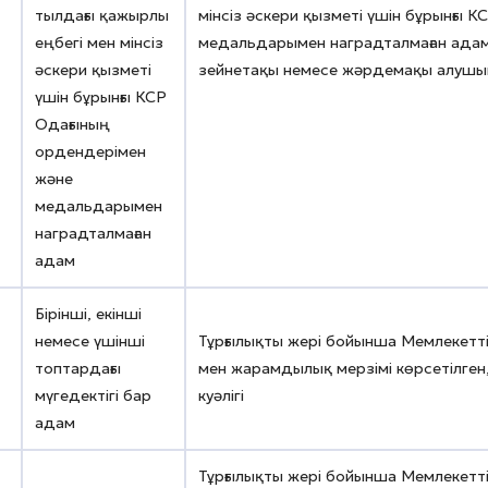
4
тылдағы қажырлы
мінсіз әскери қызметі үшін бұрынғы 
еңбегі мен мінсіз
медальдарымен наградталмаған адам 
әскери қызметі
зейнетақы немесе жәрдемақы алушын
үшін бұрынғы КСР
Одағының
ордендерімен
және
медальдарымен
наградталмаған
адам
Бірінші, екінші
немесе үшінші
Тұрғылықты жері бойынша Мемлекетті
топтардағы
мен жарамдылық мерзімі көрсетілге
мүгедектігі бар
куәлігі
адам
Тұрғылықты жері бойынша Мемлекетт