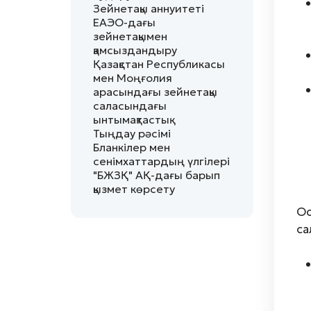
Зейнетақы аннуитеті
ЕАЭО-дағы
зейнетақымен
қамсыздандыру
Қазақстан Республикасы
мен Моңғолия
арасындағы зейнетақы
саласындағы
ынтымақтастық
Тыңдау рәсімі
Бланкілер мен
сенімхаттардың үлгілері
"БЖЗҚ" АҚ-дағы барып
қызмет көрсету
Ос
са