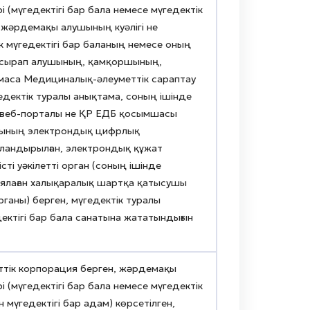
і (мүгедектігі бар бала немесе мүгедектік
 жәрдемақы алушының куәлігі не
лік мүгедектігі бар баланың немесе оның
 асырап алушының, қамқоршының,
лмаса Медициналық-әлеуметтік сараптау
гедектік туралы анықтама, соның ішінде
z веб-порталы не ҚР ЕДБ қосымшасы
амының электрондық цифрлық
әландырылған, электрондық құжат
ті уәкілетті орган (соның ішінде
ялаған халықаралық шартқа қатысушы
ганы) берген, мүгедектік туралы
ектігі бар бала санатына жататындығын
ттік корпорация берген, жәрдемақы
і (мүгедектігі бар бала немесе мүгедектік
 мүгедектігі бар адам) көрсетілген,