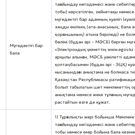
тағайындау негіздемесі және себептер
тобы) көрсетілген, зейнетақы немесе
мүгедектігі бар адамның куәлігі (куә
заңды өкілінің (ата-анасының, бала
қорғаншының) атына беріледі) не бо
бөлімі (бұдан әрі – МӘСБ) берген мү
Мүгедектігі бар
«Электрондық үкіметтің www.egov.k
бала
арқылы алынған, МӘСБ уәкілетті ад
қолтаңбасымен (бұдан әрі - ЭЦҚ) ку
нысанындағы анықтама не болмаса тиіс
Қазақстан Республикасы ратификаци
болып табылатын шет мемлекеттің ор
анықтама немесе жеке тұлғаның мүгед
растайтын өзге де құжат.
1) Тұрғылықты жері бойынша Мемлеке
тағайындау негіздемесі және себептер
тобы немесе өмір бойына бала кезінен