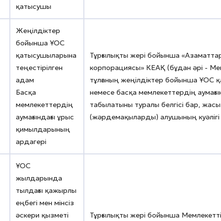
қатысушы
Жеңілдіктер
бойынша ҰОС
қатысушыларына
Тұрғылықты жері бойынша «Азаматтарғ
теңестірілген
корпорациясы» КЕАҚ (бұдан әрі - Ме
адам
тұлғаның жеңілдіктер бойынша ҰОС 
Басқа
немесе басқа мемлекеттердің аумағ
мемлекеттердің
табылатыны туралы белгісі бар, жас
аумағындағы ұрыс
(жәрдемақыларды) алушының куәлігі
қимылдарының
ардагері
ҰОС
жылдарында
тылдағы қажырлы
еңбегі мен мінсіз
әскери қызметі
Тұрғылықты жері бойынша Мемлекетті