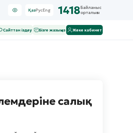
1418
Байланыс
Қаз
Рус
Eng
орталығы
Сайттан іздеу
Бізге жазыңыз
Жеке кабинет
өлемдеріне салық