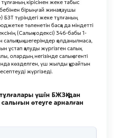
 тұлғаның кірісінен жеке табыс
ебебінен бірыңғай жинақтаушы
) БЗТ түріндегі жеке тұлғаның
юджетке төленетін басқа да міндетті
інің (Салық кодексі) 346-бабы 1-
 салықтық шегерімдер қолданылмаса,
н ұстап қалуды жүргізген салық
лы, олардың негізінде салық агенті
ында көзделген, үш жылды құрайтын
 есептеуді жүргізеді.
тұлғалары үшін БЖЗҚ-дан
 салығын өтеуге арналған