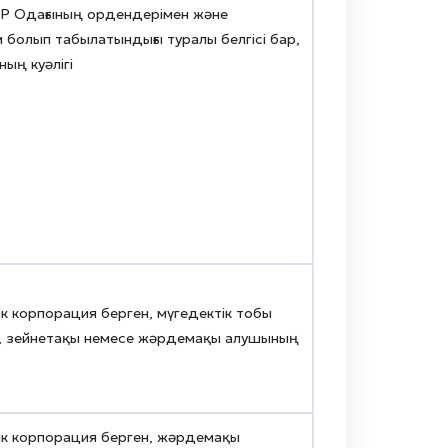
КСР Одағының ордендерімен және
болып табылатындығы туралы белгісі бар,
ың куәлігі
к корпорация берген, мүгедектік тобы
н, зейнетақы немесе жәрдемақы алушының
ік корпорация берген, жәрдемақы