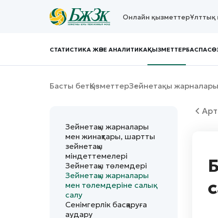
Онлайн қызметтер
Ұлттық 
СТАТИСТИКА ЖӘНЕ АНАЛИТИКА
ҚЫЗМЕТТЕР
БАСПАСӨ
Басты бет
Қызметтер
Зейнетақы жарналары
Арт
Зейнетақы жарналары
мен жинақтары, шартты
зейнетақы
міндеттемелері
Б
Зейнетақы төлемдері
Зейнетақы жарналары
с
мен төлемдеріне салық
салу
Сенімгерлік басқаруға
аудару