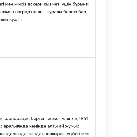
 мен мінсіз әскери қызметі үшін бұрынғы
імен наградталғаны туралы белгісі бар,
ың куәлігі
 корпорация берген, жеке тұлғаның 1941
р аралығында кемінде алты ай жұмыс
 жылдарында тылдағы қажырлы еңбегі мен