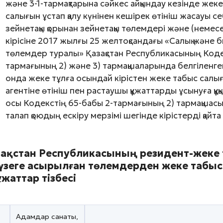
және 3-1-тармақтарына сәйкес айқындау кезінде жеке
салығын ұстап қалу күнінен кешірек өтініш жасауы с
зейнетақы қорынан зейнетақы төлемдері және (немесе
кірісіне 2017 жылғы 25 желтоқсандағы «Салық және б
төлемдер туралы» Қазақстан Республикасының Кодекс
тармағының 2) және 3) тармақшаларында белгіленген
онда жеке тұлға осындай кірістен жеке табыс салығы
агентіне өтініш пен растаушы құжаттарды ұсынуға құқы
осы Кодекстің 65-бабы 2-тармағының 2) тармақшас
талап қоюдың ескіру мерзімі шегінде кірістерді қайта
азақстан Республикасының резидент-жеке 
үзеге асырылған төлемдерден жеке табыс
ұжаттар тізбесі
Адамдар санаты,