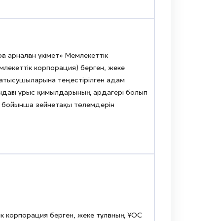
а арналған үкімет» Мемлекеттік
млекеттік корпорация) берген, жеке
қатысушыларына теңестірілген адам
ындағы ұрыс қимылдарының ардагері болып
ы бойынша зейнетақы төлемдерін
к корпорация берген, жеке тұлғаның ҰОС