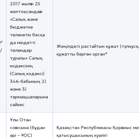
2017 жылғы 25
желтоқсандағы
«Салық және
бюджетке
төленетін басқа
№
да міндетті
Жеңілдікті растайтын құжат (түпнұсқ
/
төлемдер
құжатты берген орган*
туралы» Салық
кодексінің
(Салық кодексі)
346-бабының 2)
және 3)
тармақшаларына
сәйкес
Ұлы Отан
соғысына (бұдан
Қазақстан Республикасы Қорғаныс ми
әрі – ҰОС)
қатысушысының куәлігі