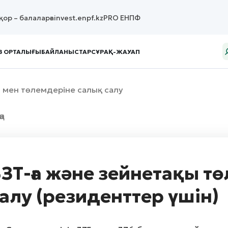
қор – балаларға
invest.enpf.kz
PRO ЕНПФ
З ОРТАЛЫҒЫ
БАЙЛАНЫСТАР
СҰРАҚ-ЖАУАП
 мен төлемдеріне салық салу
қа
ЗТ-ға және зейнетақы т
алу (резиденттер үшін)