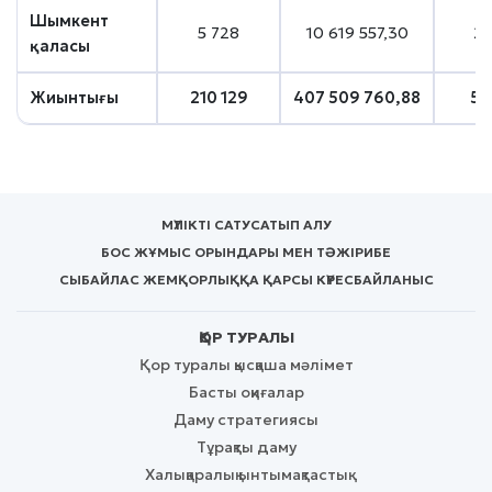
Шымкент
5 728
10 619 557,30
2 
қаласы
Жиынтығы
210 129
407 509 760,88
58
МҮЛІКТІ САТУ
САТЫП АЛУ
БОС ЖҰМЫС ОРЫНДАРЫ МЕН ТӘЖІРИБЕ
СЫБАЙЛАС ЖЕМҚОРЛЫҚҚА ҚАРСЫ КҮРЕС
БАЙЛАНЫС
ҚОР ТУРАЛЫ
Қор туралы қысқаша мәлімет
Басты оқиғалар
Даму стратегиясы
Тұрақты даму
Халықаралық ынтымақтастық