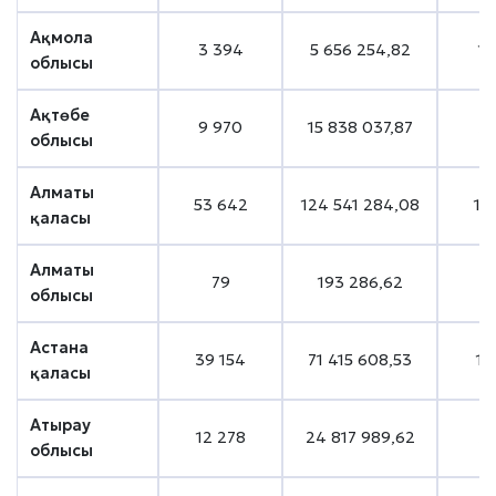
Ақмола
3 394
5 656 254,82
1 
облысы
Ақтөбе
9 970
15 838 037,87
3 
облысы
Алматы
53 642
124 541 284,08
14
қаласы
Алматы
79
193 286,62
облысы
Астана
39 154
71 415 608,53
11
қаласы
Атырау
12 278
24 817 989,62
3 
облысы