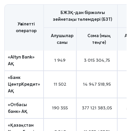
БЖЗҚ-дан біржолғы
зейнетақы төлемдері (БЗТ)
Уәкілетті
оператор
Алушылар
Сома (мың
Ал
саны
теңге)
«Altyn Bank»
1 949
3 015 304,75
АҚ
«Банк
ЦентрКредит»
11 502
14 947 518,95
3
АҚ
«Отбасы
190 355
377 121 383,05
5
банк» АҚ
«Қазақстан