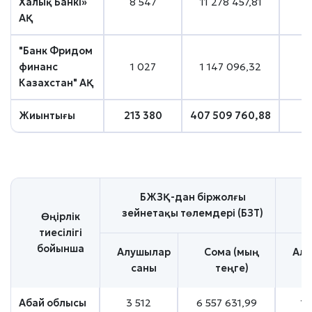
Халық Банкі»
8 547
11 278 457,81
АҚ
"Банк Фридом
финанс
1 027
1 147 096,32
Казахстан" АҚ
Жиынтығы
213 380
407 509 760,88
5
БЖЗҚ-дан біржолғы
зейнетақы төлемдері (БЗТ)
Өңірлік
тиесілігі
бойынша
Алушылар
Сома (мың
Ал
саны
теңге)
Абай облысы
3 512
6 557 631,99
1 