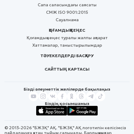
Сапа саласындағы саясаты
СМЖ ISO 9001:2015
Сауалнама
ҚОҒАМДЫҚ КЕҢЕС
Қоғамдық кеңес туралы жалпы ақпарат
Хаттамалар, таныстырылымдар
ТӘУЕКЕЛДЕРДІ БАСҚАРУ
САЙТТЫҢ КАРТАСЫ
Бізді әлеуметтік желілерде бақылаңыз
Біздің қосымшамыз
© 2013-2026 "БЖЗҚ" АҚ. "БЖЗҚ" АҚ логотипін келісімсіз
пайдалануға қатаң тыйым салынады. Барлық құқықтар