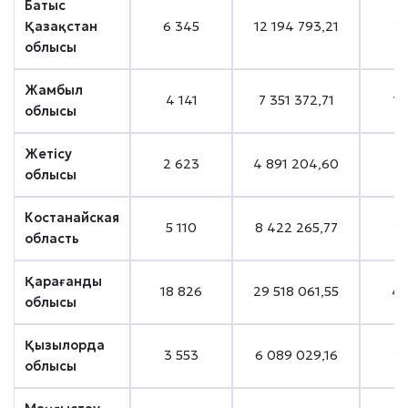
Батыс
Қазақстан
6 345
12 194 793,21
1 
облысы
Жамбыл
4 141
7 351 372,71
1 
облысы
Жетісу
2 623
4 891 204,60
9
облысы
Костанайская
5 110
8 422 265,77
1 
область
Қарағанды
18 826
29 518 061,55
4 
облысы
Қызылорда
3 553
6 089 029,16
1 
облысы