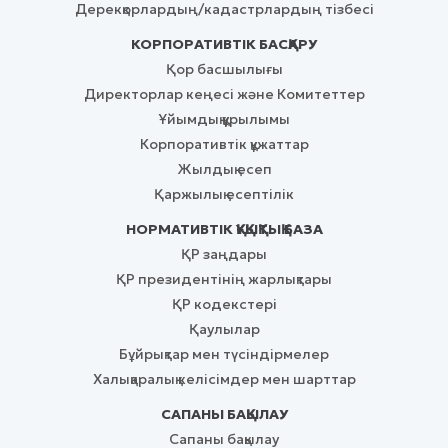
Дерекқорлардың/кадастрлардың тізбесі
КОРПОРАТИВТІК БАСҚАРУ
Қор басшылығы
Директорлар кеңесі және Комитеттер
Ұйымдық құрылымы
Корпоративтік құжаттар
Жылдық есеп
Қаржылық есептілік
НОРМАТИВТІК ҚҰҚЫҚТЫҚ БАЗА
ҚР заңдары
ҚР президентінің жарлықтары
ҚР кодекстері
Қаулылар
Бұйрықтар мен түсіндірмелер
Халықаралық келісімдер мен шарттар
САПАНЫ БАҚЫЛАУ
Сапаны бақылау