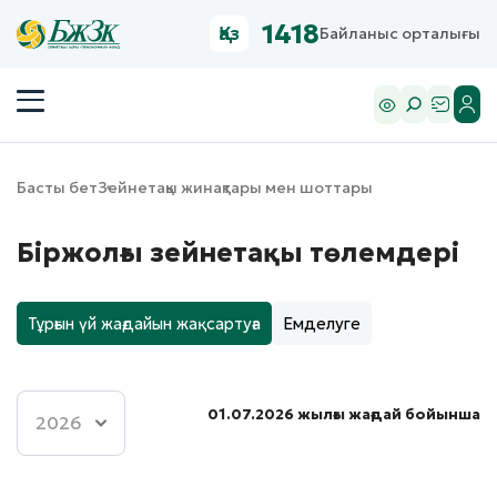
1418
Қаз
Байланыс орталығы
Басты бет
Зейнетақы жинақтары мен шоттары
Біржолғы зейнетақы төлемдері
Тұрғын үй жағдайын жақсартуға
Емделуге
01.07.2026 жылғы жағдай бойынша