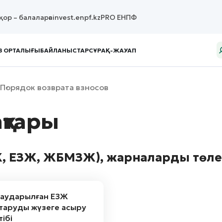
қор – балаларға
invest.enpf.kz
PRO ЕНПФ
З ОРТАЛЫҒЫ
БАЙЛАНЫСТАР
СҰРАҚ-ЖАУАП
Порядок возврата взносов
қтары
Ж, ЕЗЖ, ЖБМЗЖ), жарналарды төлеу
е аударылған ЕЗЖ
таруды жүзеге асыру
тібі