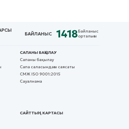
АРСЫ
1418
Байланыс
БАЙЛАНЫС
орталығы
САПАНЫ БАҚЫЛАУ
Сапаны бақылау
ы
Сапа саласындағы саясаты
СМЖ ISO 9001:2015
Сауалнама
САЙТТЫҢ КАРТАСЫ