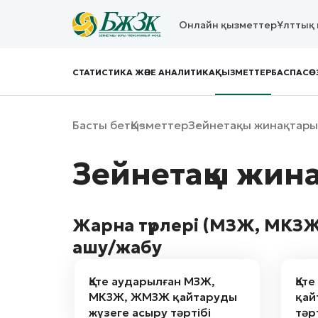
Онлайн қызметтер
Ұлттық 
СТАТИСТИКА ЖӘНЕ АНАЛИТИКА
ҚЫЗМЕТТЕР
БАСПАСӨ
Басты бет
Қызметтер
Зейнетақы жинақтары
Зейнетақы жина
Жарна түрлері (МЗЖ, МКЗ
ашу/жабу
Қате аударылған МЗЖ,
Қат
МКЗЖ, ЖМЗЖ қайтаруды
қай
жүзеге асыру тәртібі
тәр