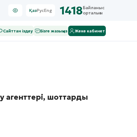
1418
Байланыс
Қаз
Рус
Eng
орталығы
Сайттан іздеу
Бізге жазыңыз
Жеке кабинет
 агенттері, шоттарды