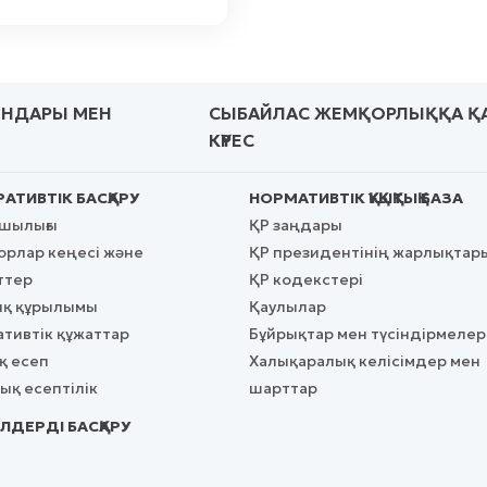
ЫНДАРЫ МЕН
СЫБАЙЛАС ЖЕМҚОРЛЫҚҚА Қ
КҮРЕС
АТИВТІК БАСҚАРУ
НОРМАТИВТІК ҚҰҚЫҚТЫҚ БАЗА
сшылығы
ҚР заңдары
рлар кеңесі және
ҚР президентінің жарлықтар
ттер
ҚР кодекстері
қ құрылымы
Қаулылар
тивтік құжаттар
Бұйрықтар мен түсіндірмелер
 есеп
Халықаралық келісімдер мен
қ есептілік
шарттар
ЛДЕРДІ БАСҚАРУ