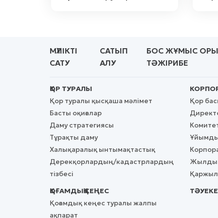
МҮЛІКТІ
САТЫП
БОС ЖҰМЫС ОР
САТУ
АЛУ
ТӘЖІРИБЕ
ҚОР ТУРАЛЫ
КОРПОР
Қор туралы қысқаша мәлімет
Қор ба
Басты оқиғалар
Директо
Даму стратегиясы
Комите
Тұрақты даму
Ұйымды
Халықаралық ынтымақтастық
Корпора
Дерекқорлардың/кадастрлардың
Жылдық
тізбесі
Қаржылы
ҚОҒАМДЫҚ КЕҢЕС
ТӘУЕКЕ
Қоғамдық кеңес туралы жалпы
ақпарат