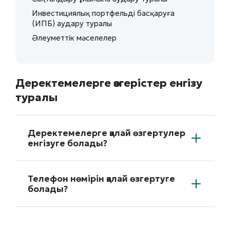
Инвестициялық портфельді басқаруға
(ИПБ) аудару туралы
Әлеуметтік мәселелер
Деректемелерге өзгерістер енгізу
туралы
Деректемелерге қалай өзгертулер
енгізуге болады?
Телефон нөмірін қалай өзгертуге
болады?