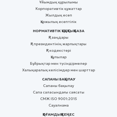
Ұйымдық құрылымы
Корпоративтік құжаттар
Жылдық есеп
Қаржылық есептілік
НОРМАТИВТІК ҚҰҚЫҚТЫҚ БАЗА
ҚР заңдары
ҚР президентінің жарлықтары
ҚР кодекстері
Қаулылар
Бұйрықтар мен түсіндірмелер
Халықаралық келісімдер мен шарттар
САПАНЫ БАҚЫЛАУ
Сапаны бақылау
Сапа саласындағы саясаты
СМЖ ISO 9001:2015
Сауалнама
ҚОҒАМДЫҚ КЕҢЕС