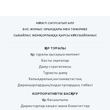
МҮЛІКТІ САТУ
САТЫП АЛУ
БОС ЖҰМЫС ОРЫНДАРЫ МЕН ТӘЖІРИБЕ
СЫБАЙЛАС ЖЕМҚОРЛЫҚҚА ҚАРСЫ КҮРЕС
БАЙЛАНЫС
ҚОР ТУРАЛЫ
Қор туралы қысқаша мәлімет
Басты оқиғалар
Даму стратегиясы
Тұрақты даму
Халықаралық ынтымақтастық
Дерекқорлардың/кадастрлардың тізбесі
КОРПОРАТИВТІК БАСҚАРУ
Қор басшылығы
Директорлар кеңесі және Комитеттер