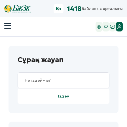
1418
Қаз
Байланыс орталығы
Сұрақ - жауап
Іздеу