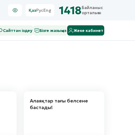
1418
Байланыс
Қаз
Рус
Eng
орталығы
Сайттан іздеу
Бізге жазыңыз
Жеке кабинет
Алаяқтар тағы белсене
бастады!