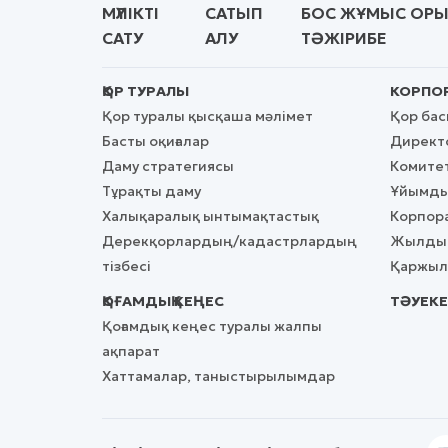
МҮЛІКТІ
САТЫП
БОС ЖҰМЫС ОР
САТУ
АЛУ
ТӘЖІРИБЕ
ҚОР ТУРАЛЫ
КОРПОР
Қор туралы қысқаша мәлімет
Қор ба
Басты оқиғалар
Директо
Даму стратегиясы
Комите
Тұрақты даму
Ұйымды
Халықаралық ынтымақтастық
Корпора
Дерекқорлардың/кадастрлардың
Жылдық
тізбесі
Қаржылы
ҚОҒАМДЫҚ КЕҢЕС
ТӘУЕКЕ
Қоғамдық кеңес туралы жалпы
ақпарат
Хаттамалар, таныстырылымдар