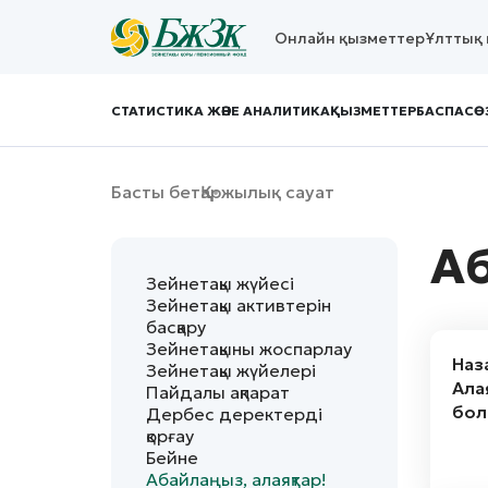
Онлайн қызметтер
Ұлттық 
СТАТИСТИКА ЖӘНЕ АНАЛИТИКА
ҚЫЗМЕТТЕР
БАСПАСӨ
Басты бет
Қаржылық сауат
Аб
Зейнетақы жүйесі
Зейнетақы активтерін
басқару
Зейнетақыны жоспарлау
Наз
Зейнетақы жүйелері
Ала
Пайдалы ақпарат
бол
Дербес деректерді
қорғау
Бейне
Абайлаңыз, алаяқтар!