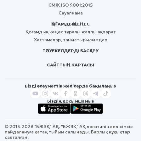
СМЖ ISO 9001:2015
Сауалнама
ҚОҒАМДЫҚ КЕҢЕС
Қоғамдық кеңес туралы жалпы ақпарат
Хаттамалар, таныстырылымдар
ТӘУЕКЕЛДЕРДІ БАСҚАРУ
САЙТТЫҢ КАРТАСЫ
Бізді әлеуметтік желілерде бақылаңыз
Біздің қосымшамыз
© 2013-2026 "БЖЗҚ" АҚ. "БЖЗҚ" АҚ логотипін келісімсіз
пайдалануға қатаң тыйым салынады. Барлық құқықтар
сақталған.