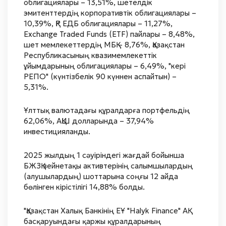
облигациялары – 13,51%, шетелдік
эмитенттердің корпоративтік облигациялары –
10,39%, ҚР ЕДБ облигациялары – 11,27%,
Exchange Traded Funds (ETF) пайлары – 8,48%,
шет мемлекеттердің МБҚ – 8,76%, Қазақстан
Республикасының квазимемлекеттік
ұйымдарының облигациялары – 6,49%, "кері
РЕПО" (күнтізбелік 90 күннен аспайтын) –
5,31%.
Ұлттық валютадағы құралдарға портфельдің
62,06%, АҚШ долларында – 37,94%
инвестицияланды.
2025 жылдың 1 сәуіріндегі жағдай бойынша
БЖЗҚ зейнетақы активтерінің салымшылардың
(алушылардың) шоттарына соңғы 12 айда
бөлінген кірістілігі 14,88% болды.
"Қазақстан Халық Банкінің ЕҰ "Halyk Finance" АҚ
басқаруындағы қаржы құралдарының