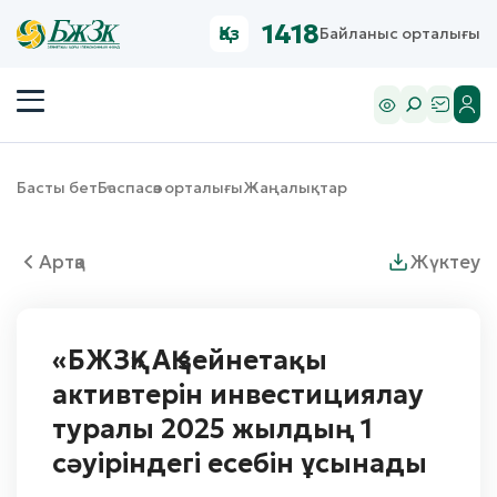
1418
Қаз
Байланыс орталығы
Басты бет
Баспасөз орталығы
Жаңалықтар
Артқа
Жүктеу
«БЖЗҚ» АҚ зейнетақы
активтерін инвестициялау
туралы 2025 жылдың 1
сәуіріндегі есебін ұсынады