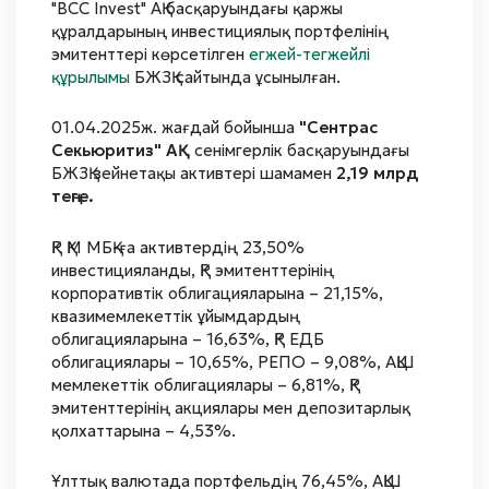
"BCC Invest" АҚ басқаруындағы қаржы
құралдарының инвестициялық портфелінің
эмитенттері көрсетілген
егжей-тегжейлі
құрылымы
БЖЗҚ сайтында ұсынылған.
01.04.2025ж. жағдай бойынша
"Сентрас
Секьюритиз" АҚ
сенімгерлік басқаруындағы
БЖЗҚ зейнетақы активтері шамамен
2,19 млрд
теңге.
ҚР ҚМ МБҚ-ға активтердің 23,50%
инвестицияланды, ҚР эмитенттерінің
корпоративтік облигацияларына – 21,15%,
квазимемлекеттік ұйымдардың
облигацияларына – 16,63%, ҚР ЕДБ
облигациялары – 10,65%, РЕПО – 9,08%, АҚШ
мемлекеттік облигациялары – 6,81%, ҚР
эмитенттерінің акциялары мен депозитарлық
қолхаттарына – 4,53%.
Ұлттық валютада портфельдің 76,45%, АҚШ