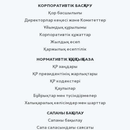
КОРПОРАТИВТІК БАСҚАРУ
Қор басшылығы
Директорлар кеңесі және Комитеттер
Ұйымдық құрылымы
Корпоративтік құжаттар
Жылдық есеп
Қаржылық есептілік
НОРМАТИВТІК ҚҰҚЫҚТЫҚ БАЗА
ҚР заңдары
ҚР президентінің жарлықтары
ҚР кодекстері
Қаулылар
Бұйрықтар мен түсіндірмелер
Халықаралық келісімдер мен шарттар
САПАНЫ БАҚЫЛАУ
Сапаны бақылау
Сапа саласындағы саясаты