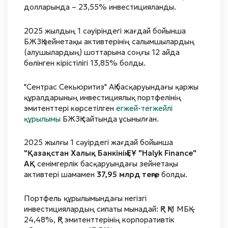
долларында – 23,55% инвестицияланды.
2025 жылдың 1 сәуіріндегі жағдай бойынша
БЖЗҚ зейнетақы активтерінің салымшылардың
(алушылардың) шоттарына соңғы 12 айда
бөлінген кірістілігі 13,85% болды.
"Сентрас Секьюритиз" АҚ басқаруындағы қаржы
құралдарының инвестициялық портфелінің
эмитенттері көрсетілген
егжей-тегжейлі
құрылымы
БЖЗҚ сайтында ұсынылған.
2025 жылғы 1 сәуірдегі жағдай бойынша
"Қазақстан Халық Банкінің ЕҰ "Halyk Finance"
АҚ
сенімгерлік басқаруындағы зейнетақы
активтері шамамен
37,95 млрд теңге
болды.
Портфель құрылымындағы негізгі
инвестициялардың сипаты мынадай: ҚР ҚМ МБҚ –
24,48%, ҚР эмитенттерінің корпоративтік