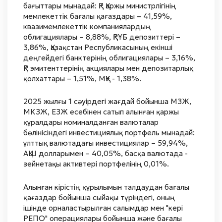
бағыттары мынадай: ҚР Қаржы министрлігінің
мемлекеттік бағалы қағаздары – 41,59%,
квазимемлекеттік компаниялардың
облигациялары – 8,88%, ҚРҰБ депозиттері –
3,86%, Қазақстан Республикасының екінші
деңгейдегі банктерінің облигациялары – 3,16%,
ҚР эмитенттерінің акциялары мен депозитарлық
қолхаттары – 1,51%, МҚҰ - 1,38%.
2025 жылғы 1 сәуірдегі жағдай бойынша МЗЖ,
МКЗЖ, ЕЗЖ есебінен сатып алынған қаржы
құралдары номиналданған валюталар
бөлінісіндегі инвестициялық портфель мынадай:
ұлттық валютадағы инвестициялар – 59,94%,
АҚШ долларымен – 40,05%, басқа валютада -
зейнетақы активтері портфелінің 0,01%.
Алынған кірістің құрылымын талдаудан бағалы
қағаздар бойынша сыйақы түріндегі, оның
ішінде орналастырылған салымдар мен "кері
РЕПО" операциялары бойынша және бағалы