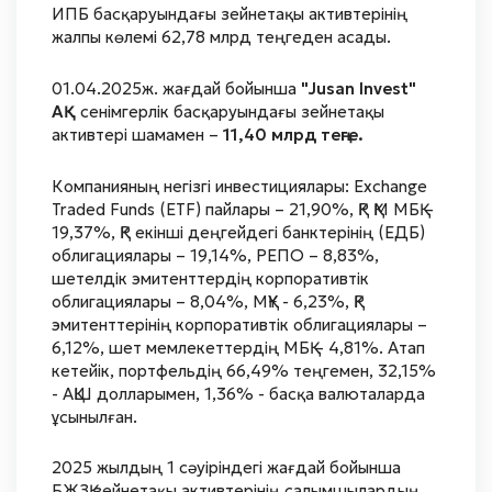
ИПБ басқаруындағы зейнетақы активтерінің
жалпы көлемі 62,78 млрд теңгеден асады.
01.04.2025ж. жағдай бойынша
"Jusan Invest"
АҚ
сенімгерлік басқаруындағы зейнетақы
активтері шамамен –
11,40 млрд теңге.
Компанияның негізгі инвестициялары: Exchange
Traded Funds (ETF) пайлары – 21,90%, ҚР ҚМ МБҚ –
19,37%, ҚР екінші деңгейдегі банктерінің (ЕДБ)
облигациялары – 19,14%, РЕПО – 8,83%,
шетелдік эмитенттердің корпоративтік
облигациялары – 8,04%, МҚҰ - 6,23%, ҚР
эмитенттерінің корпоративтік облигациялары –
6,12%, шет мемлекеттердің МБҚ – 4,81%. Атап
кетейік, портфельдің 66,49% теңгемен, 32,15%
- АҚШ долларымен, 1,36% - басқа валюталарда
ұсынылған.
2025 жылдың 1 сәуіріндегі жағдай бойынша
БЖЗҚ зейнетақы активтерінің салымшылардың