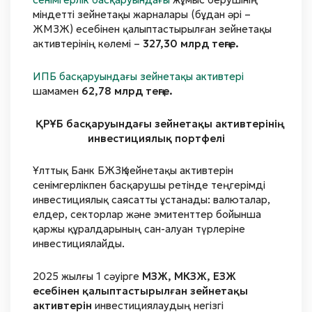
міндетті зейнетақы жарналары (бұдан әрі –
ЖМЗЖ) есебінен қалыптастырылған зейнетақы
активтерінің көлемі –
327,30 млрд теңге.
ИПБ басқаруындағы зейнетақы активтері
шамамен
62,78 млрд теңге.
ҚРҰБ басқаруындағы зейнетақы активтерінің
инвестициялық портфелі
Ұлттық Банк БЖЗҚ зейнетақы активтерін
сенімгерлікпен басқарушы ретінде теңгерімді
инвестициялық саясатты ұстанады: валюталар,
елдер, секторлар және эмитенттер бойынша
қаржы құралдарының сан-алуан түрлеріне
инвестициялайды.
2025 жылғы 1 сәуірге
МЗЖ, МКЗЖ, ЕЗЖ
есебінен қалыптастырылған зейнетақы
активтерін
инвестициялаудың негізгі