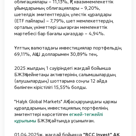
облигациялары – 11,13%, ҚР квазимемлекеттік
ұйымдарының облигациялары – 9,20%,
шетелдік эмитенттердің үлестік құралдары
(ETF пайлары) – 7,79%, шет мемлекеттердің
орталық үкіметтері шығарған мемлекеттік
мәртебесі бар бағалы қағаздар – 4,94%.
Ұлттық валютадағы инвестициялар портфельдің
69,11%, АҚШ долларымен 30,89% тең.
2025 жылдың 1 сәуіріндегі жағдай бойынша
БЖЗҚ зейнетақы активтерінің салымшылардың
(алушылардың) шоттарына соңғы 12 айда
бөлінген кірістілігі 15,55% болды.
"Halyk Global Markets" АҚ басқаруындағы қаржы
құралдарының инвестициялық портфелінің
эмитенттері көрсетілген
егжей-тегжейлі
құрылымы
БЖЗҚ сайтында ұсынылған.
01.04.2025ж. жағдай бойынша
"BCC Invest" АҚ