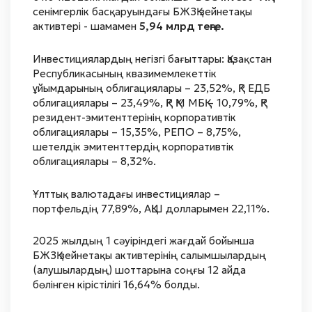
сенімгерлік басқаруындағы БЖЗҚ зейнетақы
активтері - шамамен
5,94 млрд теңге.
Инвестициялардың негізгі бағыттары: Қазақстан
Республикасының квазимемлекеттік
ұйымдарының облигациялары – 23,52%, ҚР ЕДБ
облигациялары – 23,49%, ҚР ҚМ МБҚ – 10,79%, ҚР
резидент-эмитенттерінің корпоративтік
облигациялары – 15,35%, РЕПО – 8,75%,
шетелдік эмитенттердің корпоративтік
облигациялары – 8,32%.
Ұлттық валютадағы инвестициялар –
портфельдің 77,89%, АҚШ долларымен 22,11%.
2025 жылдың 1 сәуіріндегі жағдай бойынша
БЖЗҚ зейнетақы активтерінің салымшылардың
(алушылардың) шоттарына соңғы 12 айда
бөлінген кірістілігі 16,64% болды.