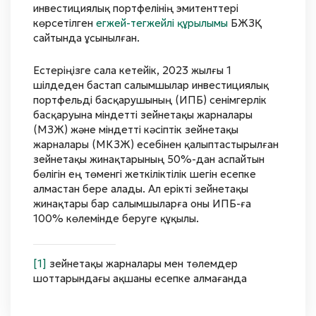
инвестициялық портфелінің эмитенттері
көрсетілген
егжей-тегжейлі құрылымы
БЖЗҚ
сайтында ұсынылған.
Естеріңізге сала кетейік, 2023 жылғы 1
шілдеден бастап салымшылар инвестициялық
портфельді басқарушының (ИПБ) сенімгерлік
басқаруына міндетті зейнетақы жарналары
(МЗЖ) және міндетті кәсіптік зейнетақы
жарналары (МКЗЖ) есебінен қалыптастырылған
зейнетақы жинақтарының 50%-дан аспайтын
бөлігін ең төменгі жеткіліктілік шегін есепке
алмастан бере алады. Ал ерікті зейнетақы
жинақтары бар салымшыларға оны ИПБ-ға
100% көлемінде беруге құқылы.
[1]
зейнетақы жарналары мен төлемдер
шоттарындағы ақшаны есепке алмағанда