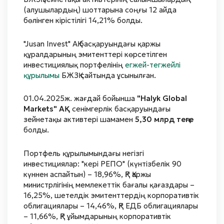
(алушылардың) шоттарына соңғы 12 айда
бөлінген кірістілігі 14,21% болды.
"Jusan Invest" АҚ басқаруындағы қаржы
құралдарының эмитенттері көрсетілген
инвестициялық портфелінің
егжей-тегжейлі
құрылымы
БЖЗҚ сайтында ұсынылған.
01.04.2025ж. жағдай бойынша
"Halyk Global
Markets" АҚ
сенімгерлік басқаруындағы
зейнетақы активтері шамамен
5,30 млрд теңге
болды.
Портфель құрылымындағы негізгі
инвестициялар: "кері РЕПО" (күнтізбелік 90
күннен аспайтын) – 18,96%, ҚР Қаржы
министрлігінің мемлекеттік бағалы қағаздары –
16,25%, шетелдік эмитенттердің корпоративтік
облигациялары – 14,46%, ҚР ЕДБ облигациялары
– 11,66%, ҚР ұйымдарының корпоративтік