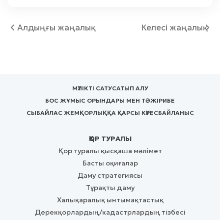
Алдыңғы жаңалық
Келесі жаңалық
МҮЛІКТІ САТУ
САТЫП АЛУ
БОС ЖҰМЫС ОРЫНДАРЫ МЕН ТӘЖІРИБЕ
СЫБАЙЛАС ЖЕМҚОРЛЫҚҚА ҚАРСЫ КҮРЕС
БАЙЛАНЫС
ҚОР ТУРАЛЫ
Қор туралы қысқаша мәлімет
Басты оқиғалар
Даму стратегиясы
Тұрақты даму
Халықаралық ынтымақтастық
Дерекқорлардың/кадастрлардың тізбесі