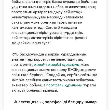
бойынша алынған кіріс басқа құралдар бойынша
уақытша шығындарды жабатын инвестициялық
портфельді әртараптандыру зейнетақы
жинақтарының ұзақ мерзімді келешекте
сақталуын және орнықты табыстылығын
қамтамасыз етеді. Соңғы 3 жылдағы
инвестициялық кіріс тұрақты түрде өсіп,
зейнетақы активтерінің кірістілігі инфляция
деңгейінен асып түсті.
ҚРҰБ басқаруындағы қаржы құралдарының
эмитенттері көрсетілген инвестициялық
портфелінің
егжей-тегжейлі құрылымы
және
инвестициялық қызметке шолу БЖЗҚ-ның ресми
сайтында берілген. Сондай-ақ, enpf.kz сайтында
ЖМЗЖ есебінен қалыптастырылған зейнетақы
активтері бойынша
портфель құрылымы
туралы
ақпарат орналастырылды.
Инвестициялық портфельді басқарушылар