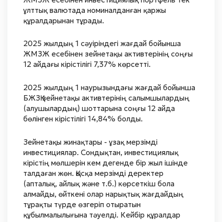
ұлттық валютада номиналданған қаржы
құралдарынан тұрады.
2025 жылдың 1 сәуіріндегі жағдай бойынша
ЖМЗЖ есебінен зейнетақы активтерінің соңғы
12 айдағы кірістілігі 7,37% көрсетті.
2025 жылдың 1 наурызындағы жағдай бойынша
БЖЗҚ зейнетақы активтерінің салымшылардың
(алушылардың) шоттарына соңғы 12 айда
бөлінген кірістілігі 14,84% болды.
Зейнетақы жинақтары - ұзақ мерзімді
инвестициялар. Сондықтан, инвестициялық
кірістің мөлшерін кем дегенде бір жыл ішінде
талдаған жөн. Қысқа мерзімді деректер
(апталық, айлық және т.б.) көрсеткіш бола
алмайды, өйткені олар нарықтық жағдайдың
тұрақты түрде өзгеріп отыратын
құбылмалылығына тәуелді. Кейбір құралдар