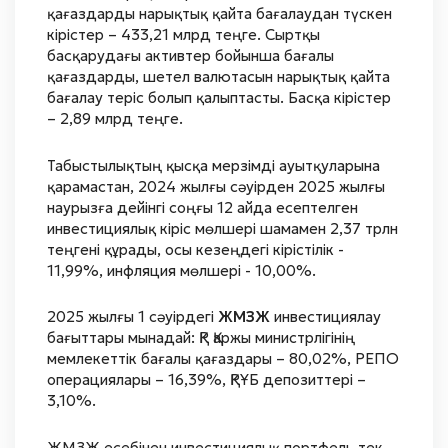
қағаздарды нарықтық қайта бағалаудан түскен
кірістер – 433,21 млрд теңге. Сыртқы
басқарудағы активтер бойынша бағалы
қағаздарды, шетел валютасын нарықтық қайта
бағалау теріс болып қалыптасты. Басқа кірістер
– 2,89 млрд теңге.
Табыстылықтың қысқа мерзімді ауытқуларына
қарамастан, 2024 жылғы сәуірден 2025 жылғы
наурызға дейінгі соңғы 12 айда есептелген
инвестициялық кіріс мөлшері шамамен 2,37 трлн
теңгені құрады, осы кезеңдегі кірістілік -
11,99%, инфляция мөлшері - 10,00%.
2025 жылғы 1 сәуірдегі
ЖМЗЖ
инвестициялау
бағыттары мынадай: ҚР Қаржы министрлігінің
мемлекеттік бағалы қағаздары – 80,02%, РЕПО
операциялары – 16,39%, ҚРҰБ депозиттері –
3,10%.
ЖМЗЖ есебінен инвестициялық портфель тек