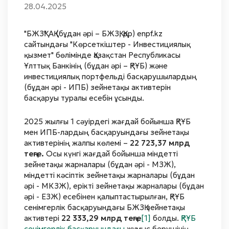
28.04.2025
"БЖЗҚ" АҚ (бұдан әрі – БЖЗҚ, Қор) enpf.kz
сайтындағы "Көрсеткіштер - Инвестициялық
қызмет" бөлімінде Қазақстан Республикасы
Ұлттық Банкінің (бұдан әрі – ҚРҰБ) және
инвестициялық портфельді басқарушылардың
(бұдан әрі - ИПБ) зейнетақы активтерін
басқаруы туралы есебін ұсынды.
2025 жылғы 1 сәуірдегі жағдай бойынша ҚРҰБ
мен ИПБ-лардың басқаруындағы зейнетақы
активтерінің жалпы көлемі –
22 723,37 млрд
теңге.
Осы күнгі жағдай бойынша міндетті
зейнетақы жарналары (бұдан әрі - МЗЖ),
міндетті кәсіптік зейнетақы жарналары (бұдан
әрі - МКЗЖ), ерікті зейнетақы жарналары (бұдан
әрі - ЕЗЖ) есебінен қалыптастырылған, ҚРҰБ
сенімгерлік басқаруындағы БЖЗҚ зейнетақы
активтері
22 333,29 млрд теңге
[1]
болды.
ҚРҰБ
сенімгерлік басқаруындағы
жұмыс берушінің