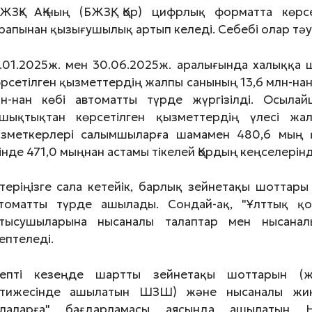
ЖЗҚ» АҚ-ның (БЖЗҚ, Қор) цифрлық форматта көрс
рапынан қызығушылық артып келеді. Себебі олар тәу
.01.2025ж. мен 30.06.2025ж. аралығында халыққа ш
рсетілген қызметтердің жалпы санының 13,6 млн-на
н-нан көбі автоматты түрде жүргізілді. Осыла
шықтықтан көрсетілген қызметтердің үлесі жа
зметкерлері салымшыларға шамамен 480,6 мың қ
інде 471,0 мыңнан астамы тікелей Қордың кеңселерін
теріңізге сала кетейік, барлық зейнетақы шоттары
томатты түрде ашылады. Сондай-ақ, "Ұлттық қо
тысушыларына нысаналы талаптар мен нысана
ептеледі.
септі кезеңде шартты зейнетақы шоттарын 
тижесінде ашылатын ШЗШ) және нысаналы жин
алаларға" бағдарламасы аясында ашылатын 