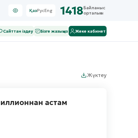
1418
Байланыс
Қаз
Рус
Eng
орталығы
Сайттан іздеу
Бізге жазыңыз
Жеке кабинет
Жүктеу
миллионнан астам