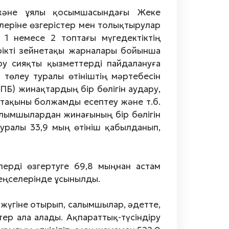
және ұялы қосымшасындағы Жеке
елеріне өзгерістер мен толықтырулар
 1 немесе 2 топтағы мүгедектіктің
ерікті зейнетақы жарналары бойынша
ру сияқты қызметтерді пайдалануға
 төлеу туралы өтініштің мәртебесін
ПБ) жинақтардың бір бөлігін аудару,
тақыны болжамды есептеу және т.б.
алымшылардан жинағының бір бөлігін
уралы 33,9 мың өтініш қабылданып,
ерді өзгертуге 69,8 мыңнан астам
еңселерінде ұсынылды.
 жүгіне отырып, салымшылар, әдетте,
р ала алады. Ақпараттық-түсіндіру