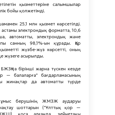
етілетін қызметтеріне салымшылар
лік бойы қолжетімді.
амамен 25,1 млн қызмет көрсетілді.
н астамы электрондық форматта, 10,6
йша, автоматты, электрондық және
лпы санның 98,1%-ын құрады. Қор
ызметті жүзбе-жүз көрсетті, оның
де жүзеге асырылды.
 БЖЗҚ-ға бірінші жарна түскен кезде
р ­— балаларға" бағдарламасының
лы жинақтар да автоматты түрде
(жұмыс берушінің ЖМЗЖ аударуы
ақтау шоттарын ("Ұлттық қор ­—
НЖШ) қоса алғанда, зейнетақы