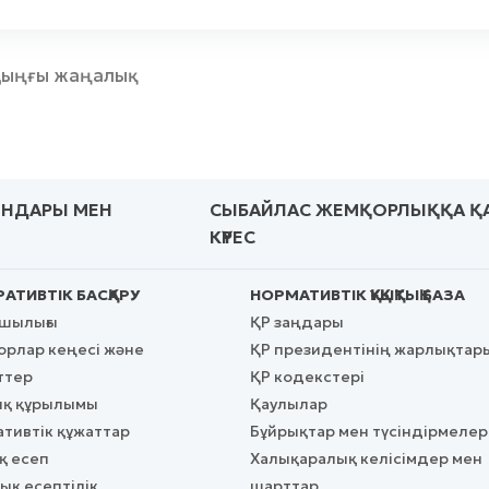
ыңғы жаңалық
ЫНДАРЫ МЕН
СЫБАЙЛАС ЖЕМҚОРЛЫҚҚА Қ
КҮРЕС
АТИВТІК БАСҚАРУ
НОРМАТИВТІК ҚҰҚЫҚТЫҚ БАЗА
сшылығы
ҚР заңдары
рлар кеңесі және
ҚР президентінің жарлықтар
ттер
ҚР кодекстері
қ құрылымы
Қаулылар
тивтік құжаттар
Бұйрықтар мен түсіндірмелер
 есеп
Халықаралық келісімдер мен
қ есептілік
шарттар