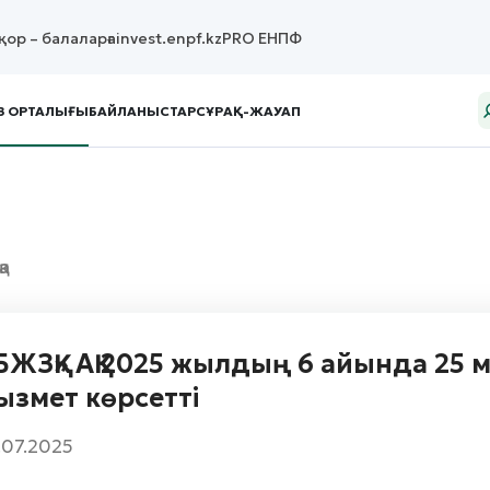
қор – балаларға
invest.enpf.kz
PRO ЕНПФ
З ОРТАЛЫҒЫ
БАЙЛАНЫСТАР
СҰРАҚ-ЖАУАП
қа
БЖЗҚ» АҚ 2025 жылдың 6 айында 25 
ызмет көрсетті
.07.2025