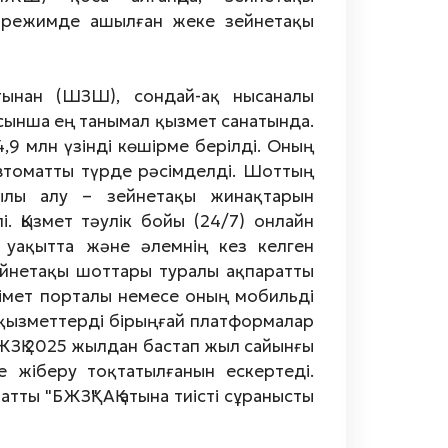
 режимде ашылған жеке зейнетақы
ынан (ШЗШ), сондай-ақ нысаналы
сынша ең танымал қызмет санатында.
 млн үзінді көшірме берілді. Оның
 автоматты түрде рәсімделді. Шоттың
қылы алу – зейнетақы жинақтарын
. Қызмет тәулік бойы (24/7) онлайн
 уақытта және әлемнің кез келген
зейнетақы шоттары туралы ақпаратты
кімет порталы немесе оның мобильді
 қызметтерді бірыңғай платформалар
БЖЗҚ 2025 жылдан бастап жыл сайынғы
е жіберу тоқтатылғанын ескертеді.
тты "БЖЗҚ" АҚ атына тиісті сұранысты