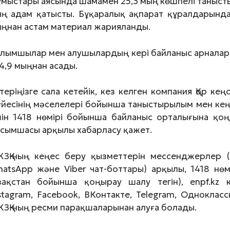
мыстары аясында шамамен 25,3 мың көшпелі танысты
ң адам қатысты. Бұқаралық ақпарат құралдарынд
ңнан астам материал жарияланды.
лымшылар мен алушылардың кері байланыс арналары
4,9 мыңнан асады.
теріңізге сала кетейік, кез келген компания Қор к
йесінің мәселелері бойынша таныстырылым мен кеңе
ін 1418 нөмірі бойынша байланыс орталығына қоң
сымшасы арқылы хабарласу қажет.
ЗҚ-ның кеңес беру қызметтерін мессенджерлер 
atsАpp және Viber чат-боттары) арқылы, 1418 нө
азақстан бойынша қоңырау шалу тегін), enpf.kz к
stagram, Facebook, ВКонтакте, Telegram, Одноклас
ЗҚ-ның ресми парақшаларынан алуға болады.