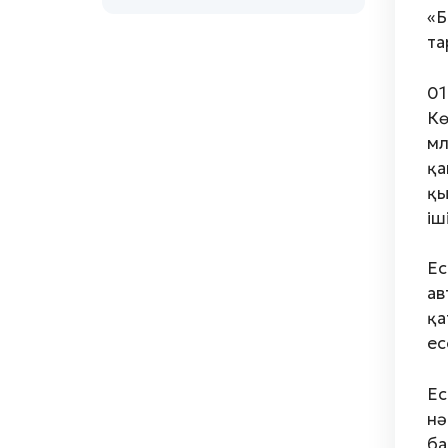
«Б
та
01
Кө
мл
қа
қы
іш
Ес
ав
қа
ес
Е
нә
б