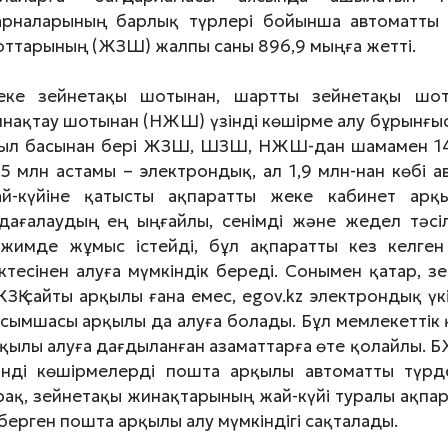
рналарының барлық түрлері бойынша автоматты
ттарының (ЖЗШ) жалпы саны 896,9 мыңға жетті.
ке зейнетақы шотынан, шартты зейнетақы шот
нақтау шотынан (НЖШ) үзінді көшірме алу бұрынғы
л басынан бері ЖЗШ, ШЗШ, НЖШ-дан шамамен 14,9
,5 млн астамы – электрондық, ал 1,9 млн-нан көбі
й-күйіне қатысты ақпаратты жеке кабинет ар
дағалаудың ең ыңғайлы, сенімді және жедел тәсілі
жимде жұмыс істейді, бұл ақпаратты кез келген
ктесінен алуға мүмкіндік береді. Сонымен қатар, 
ЗҚ сайты арқылы ғана емес, egov.kz электрондық ү
сымшасы арқылы да алуға болады. Бұл мемлекеттік
қылы алуға дағдыланған азаматтарға өте қолайлы. 
інді көшірмелерді пошта арқылы автоматты түрд
рақ, зейнетақы жинақтарының жай-күйі туралы ақпара
берген пошта арқылы алу мүмкіндігі сақталады.