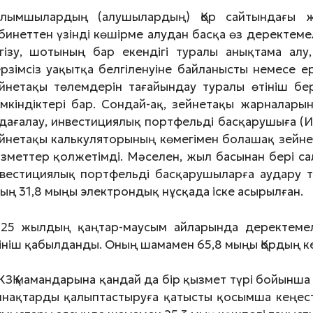
алымшылардың (алушылардың) Қор сайтындағы 
бинеттен үзінді көшірме алудан басқа өз деректем
гізу, шотының бар екендігі туралы анықтама алу,
рзімсіз уақытқа белгіленуіне байланысты немесе 
йнетақы төлемдерін тағайындау туралы өтініш бе
мкіндіктері бар. Сондай-ақ, зейнетақы жарналарын
дағалау, инвестициялық портфельді басқарушыға (И
йнетақы калькуляторының көмегімен болашақ зейне
зметтер қолжетімді. Мәселен, жыл басынан бері с
вестициялық портфельді басқарушыларға аудару т
ың 31,8 мыңы электрондық нұсқада іске асырылған.
25 жылдың қаңтар-маусым айларында деректемел
ініш қабылданды. Оның шамамен 65,8 мыңы Қордың к
ЗҚ мамандарына қандай да бір қызмет түрі бойынша
нақтарды қалыптастыруға қатысты қосымша кеңесте