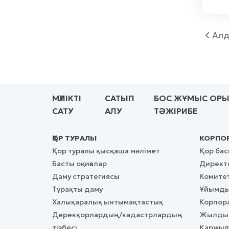
Алд
МҮЛІКТІ
САТЫП
БОС ЖҰМЫС ОР
САТУ
АЛУ
ТӘЖІРИБЕ
ҚОР ТУРАЛЫ
КОРПОР
Қор туралы қысқаша мәлімет
Қор ба
Басты оқиғалар
Директо
Даму стратегиясы
Комите
Тұрақты даму
Ұйымды
Халықаралық ынтымақтастық
Корпора
Дерекқорлардың/кадастрлардың
Жылдық
тізбесі
Қаржылы