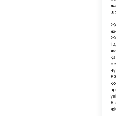
жа
шо
Же
жи
Жы
12
жа
қа
ре
нү
БЖ
қо
ар
үз
Бі
жі