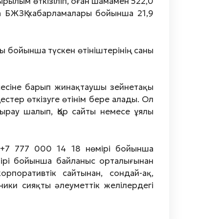
рылым өткізіліп, оған шамамен 522,0
а БЖЗҚ хабарламалары бойынша 21,9
 бойынша түскен өтініштерінің саны
еңсесіне барып жинақтаушы зейнетақы
стер өткізуге өтінім бере алады. Ол
ырау шалып, Қор сайты немесе ұялы
(+7 777 000 14 18 нөмірі бойынша
мірі бойынша байланыс орталығынан
орпоративтік сайтынан, сондай-ақ,
сники сияқты әлеуметтік желілердегі