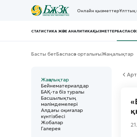
Онлайн қызметтер
Ұлттық 
СТАТИСТИКА ЖӘНЕ АНАЛИТИКА
ҚЫЗМЕТТЕР
БАСПАСӨ
Басты бет
Баспасөз орталығы
Жаңалықтар
Арт
Жаңалықтар
Бейнематериалдар
БАҚ-та біз туралы
Басшылықтың
«
мәлімдемелері
қ
Алдағы оқиғалар
күнтізбесі
Жобалар
21
Галерея