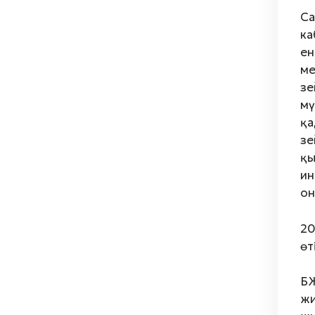
С
ка
ен
ме
зе
мү
қа
зе
қы
ин
он
20
өт
БЖ
жи