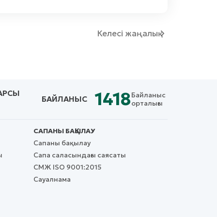
Келесі жаңалық
АРСЫ
1418
Байланыс
БАЙЛАНЫС
орталығы
САПАНЫ БАҚЫЛАУ
Сапаны бақылау
ы
Сапа саласындағы саясаты
СМЖ ISO 9001:2015
Сауалнама