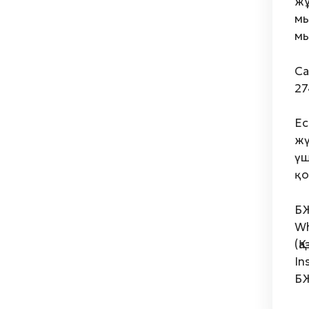
жұ
мы
мы
Са
27
Ес
жү
үш
қо
БЖ
Wh
(Қ
In
БЖ