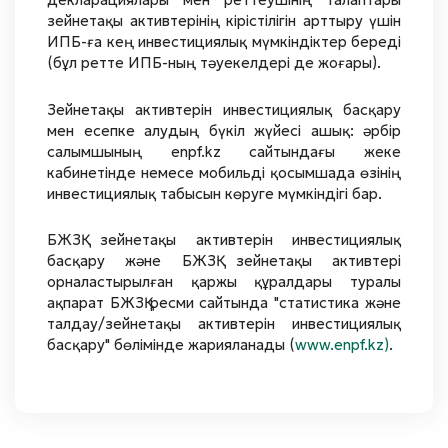
зейнетақы активтерінің кірістілігін арттыру үшін
ИПБ-ға кең инвестициялық мүмкіндіктер береді
(бұл ретте ИПБ-ның тәуекелдері де жоғары).
Зейнетақы активтерін инвестициялық басқару
мен есепке алудың бүкіл жүйесі ашық: әрбір
салымшының enpf.kz сайтындағы жеке
кабинетінде немесе мобильді қосымшада өзінің
инвестициялық табысын көруге мүмкіндігі бар.
БЖЗҚ зейнетақы активтерін инвестициялық
басқару және БЖЗҚ зейнетақы активтері
орналастырылған қаржы құралдары туралы
ақпарат БЖЗҚ ресми сайтында "статистика және
талдау/зейнетақы активтерін инвестициялық
басқару" бөлімінде жарияланады (
www.enpf.kz)
.