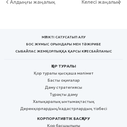
Алдыңғы жаңалық
Келесі жаңалық
МҮЛІКТІ САТУ
САТЫП АЛУ
БОС ЖҰМЫС ОРЫНДАРЫ МЕН ТӘЖІРИБЕ
СЫБАЙЛАС ЖЕМҚОРЛЫҚҚА ҚАРСЫ КҮРЕС
БАЙЛАНЫС
ҚОР ТУРАЛЫ
Қор туралы қысқаша мәлімет
Басты оқиғалар
Даму стратегиясы
Тұрақты даму
Халықаралық ынтымақтастық
Дерекқорлардың/кадастрлардың тізбесі
КОРПОРАТИВТІК БАСҚАРУ
Қор басшылығы