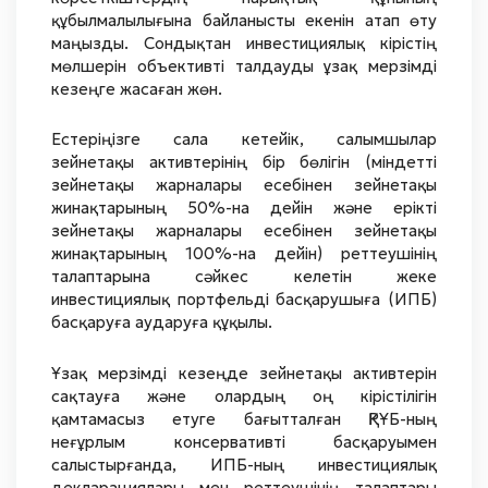
құбылмалылығына байланысты екенін атап өту
маңызды. Сондықтан инвестициялық кірістің
мөлшерін объективті талдауды ұзақ мерзімді
кезеңге жасаған жөн.
Естеріңізге сала кетейік, салымшылар
зейнетақы активтерінің бір бөлігін (міндетті
зейнетақы жарналары есебінен зейнетақы
жинақтарының 50%-на дейін және ерікті
зейнетақы жарналары есебінен зейнетақы
жинақтарының 100%-на дейін) реттеушінің
талаптарына сәйкес келетін жеке
инвестициялық портфельді басқарушыға (ИПБ)
басқаруға аударуға құқылы.
Ұзақ мерзімді кезеңде зейнетақы активтерін
сақтауға және олардың оң кірістілігін
қамтамасыз етуге бағытталған ҚРҰБ-ның
неғұрлым консервативті басқаруымен
салыстырғанда, ИПБ-ның инвестициялық
декларациялары мен реттеушінің талаптары