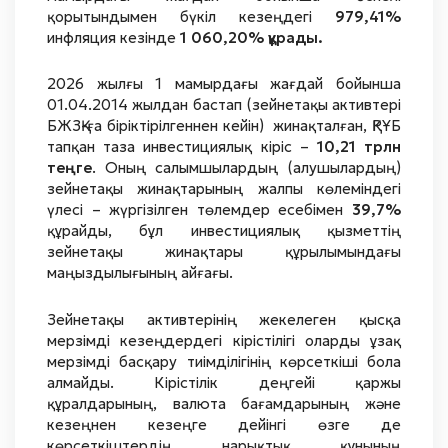
қорытындымен бүкіл кезеңдегі
979,41%
инфляция кезінде
1 060,20% құрады.
2026 жылғы 1 мамырдағы жағдай бойынша
01.04.2014 жылдан бастап (зейнетақы активтері
БЖЗҚ-ға біріктірілгеннен кейін) жинақталған, ҚРҰБ
тапқан таза инвестициялық кіріс –
10,21 трлн
теңге
. Оның салымшылардың (алушылардың)
зейнетақы жинақтарының жалпы көлеміндегі
үлесі – жүргізілген төлемдер есебімен
39,7%
құрайды, бұл инвестициялық қызметтің
зейнетақы жинақтары құрылымындағы
маңыздылығының айғағы.
Зейнетақы активтерінің жекелеген қысқа
мерзімді кезеңдердегі кірістілігі оларды ұзақ
мерзімді басқару тиімділігінің көрсеткіші бола
алмайды. Кірістілік деңгейі қаржы
құралдарының, валюта бағамдарының және
кезеңнен кезеңге дейінгі өзге де
көрсеткіштердің нарықтық құнының