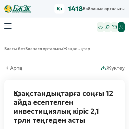
1418
Қаз
Байланыс орталығы
Басты бет
Баспасөз орталығы
Жаңалықтар
Артқа
Жүктеу
Қазақстандықтарға соңғы 12
айда есептелген
инвестициялық кіріс 2,1
трлн теңгеден асты