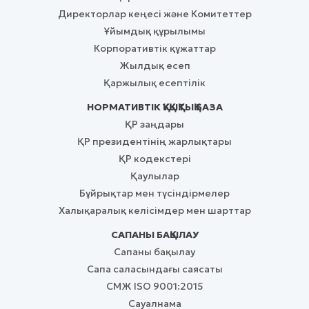
Директорлар кеңесі және Комитеттер
Ұйымдық құрылымы
Корпоративтік құжаттар
Жылдық есеп
Қаржылық есептілік
НОРМАТИВТІК ҚҰҚЫҚТЫҚ БАЗА
ҚР заңдары
ҚР президентінің жарлықтары
ҚР кодекстері
Қаулылар
Бұйрықтар мен түсіндірмелер
Халықаралық келісімдер мен шарттар
САПАНЫ БАҚЫЛАУ
Сапаны бақылау
Сапа саласындағы саясаты
СМЖ ISO 9001:2015
Сауалнама