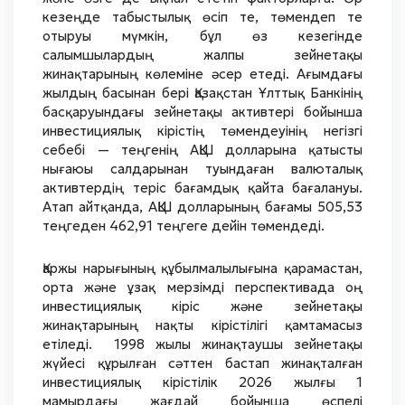
кезеңде табыстылық өсіп те, төмендеп те
отыруы мүмкін, бұл өз кезегінде
салымшылардың жалпы зейнетақы
жинақтарының көлеміне әсер етеді. Ағымдағы
жылдың басынан бері Қазақстан Ұлттық Банкінің
басқаруындағы зейнетақы активтері бойынша
инвестициялық кірістің төмендеуінің негізгі
себебі — теңгенің АҚШ долларына қатысты
нығаюы салдарынан туындаған валюталық
активтердің теріс бағамдық қайта бағалануы.
Атап айтқанда, АҚШ долларының бағамы 505,53
теңгеден 462,91 теңгеге дейін төмендеді.
Қаржы нарығының құбылмалылығына қарамастан,
орта және ұзақ мерзімді перспективада оң
инвестициялық кіріс және зейнетақы
жинақтарының нақты кірістілігі қамтамасыз
етіледі. 1998 жылы жинақтаушы зейнетақы
жүйесі құрылған сәттен бастап жинақталған
инвестициялық кірістілік 2026 жылғы 1
мамырдағы жағдай бойынша өспелі