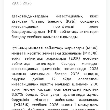
29.05.2026
Қазақстандықтардың инвестициялық кірісі
Қазақстан Ұлттық Банкінің (ҚРҰБ), сондай-ақ
инвестициялық портфельді жеке
басқарушылардың (ИПБ) зейнетақы активтерін
басқару есебінен қалыптастырылады.
ҚРҰБ-ның міндетті зейнетақы жарналары (МЗЖ),
міндетті кәсіптік зейнетақы жарналары (МКЗЖ),
ерікті зейнетақы жарналары (ЕЗЖ) есебінен
зейнетақы активтерін басқару жөніндегі
инвестициялық қызметінің нәтижесінде 2025
жылдың мамырынан бастап 2026 жылдың
сәуіріне дейінгі 12 айда есептелген
инвестициялық кірістің мөлшері шамамен 2,00
трлн теңгені құрады, осы кезеңдегі кірістілік
8,57% болды. Осы уақыт аралығында жұмыс
берушінің міндетті зейнетақы жарналары
(ЖМЗЖ) есебінен 2026 жылғы 1 мамырдағы
жағдай бойынша есептелген инвестициялық