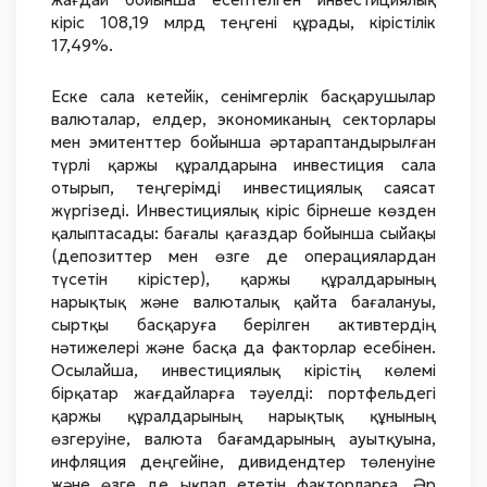
кіріс 108,19 млрд теңгені құрады, кірістілік
17,49%.
Еске сала кетейік, сенімгерлік басқарушылар
валюталар, елдер, экономиканың секторлары
мен эмитенттер бойынша әртараптандырылған
түрлі қаржы құралдарына инвестиция сала
отырып, теңгерімді инвестициялық саясат
жүргізеді. Инвестициялық кіріс бірнеше көзден
қалыптасады: бағалы қағаздар бойынша сыйақы
(депозиттер мен өзге де операциялардан
түсетін кірістер), қаржы құралдарының
нарықтық және валюталық қайта бағалануы,
сыртқы басқаруға берілген активтердің
нәтижелері және басқа да факторлар есебінен.
Осылайша, инвестициялық кірістің көлемі
бірқатар жағдайларға тәуелді: портфельдегі
қаржы құралдарының нарықтық құнының
өзгеруіне, валюта бағамдарының ауытқуына,
инфляция деңгейіне, дивидендтер төленуіне
және өзге де ықпал ететін факторларға. Әр