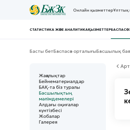
Онлайн қызметтер
Ұлттық 
СТАТИСТИКА ЖӘНЕ АНАЛИТИКА
ҚЫЗМЕТТЕР
БАСПАСӨ
Басты бет
Баспасөз орталығы
Басшылық ба
Арт
Жаңалықтар
Бейнематериалдар
БАҚ-та біз туралы
З
Басшылықтың
мәлімдемелері
к
Алдағы оқиғалар
күнтізбесі
Жобалар
Галерея