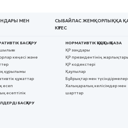
ЫНДАРЫ МЕН
СЫБАЙЛАС ЖЕМҚОРЛЫҚҚА Қ
КҮРЕС
АТИВТІК БАСҚАРУ
НОРМАТИВТІК ҚҰҚЫҚТЫҚ БАЗА
сшылығы
ҚР заңдары
рлар кеңесі және
ҚР президентінің жарлықтар
ттер
ҚР кодекстері
қ құрылымы
Қаулылар
тивтік құжаттар
Бұйрықтар мен түсіндірмелер
 есеп
Халықаралық келісімдер мен
қ есептілік
шарттар
ЛДЕРДІ БАСҚАРУ