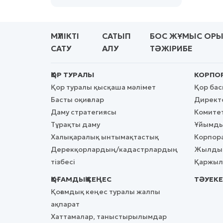
МҮЛІКТІ
САТЫП
БОС ЖҰМЫС ОР
САТУ
АЛУ
ТӘЖІРИБЕ
ҚОР ТУРАЛЫ
КОРПОР
Қор туралы қысқаша мәлімет
Қор ба
Басты оқиғалар
Директо
Даму стратегиясы
Комите
Тұрақты даму
Ұйымды
Халықаралық ынтымақтастық
Корпора
Дерекқорлардың/кадастрлардың
Жылдық
тізбесі
Қаржылы
ҚОҒАМДЫҚ КЕҢЕС
ТӘУЕКЕ
Қоғамдық кеңес туралы жалпы
ақпарат
Хаттамалар, таныстырылымдар