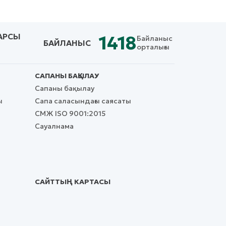
АРСЫ
1418
Байланыс
БАЙЛАНЫС
орталығы
САПАНЫ БАҚЫЛАУ
Сапаны бақылау
ы
Сапа саласындағы саясаты
СМЖ ISO 9001:2015
Сауалнама
САЙТТЫҢ КАРТАСЫ