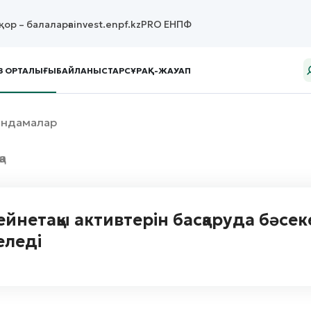
қор – балаларға
invest.enpf.kz
PRO ЕНПФ
З ОРТАЛЫҒЫ
БАЙЛАНЫСТАР
СҰРАҚ-ЖАУАП
яндамалар
қа
ейнетақы активтерін басқаруда бәсе
еледі