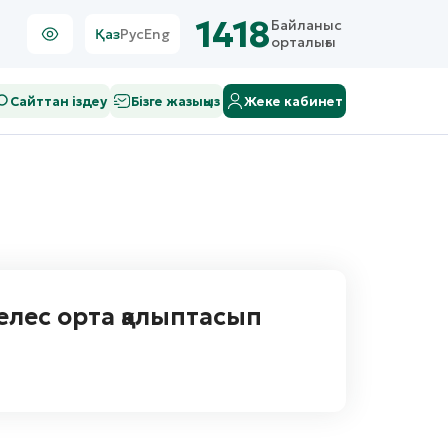
1418
Байланыс
Қаз
Рус
Eng
орталығы
Сайттан іздеу
Бізге жазыңыз
Жеке кабинет
келес орта қалыптасып