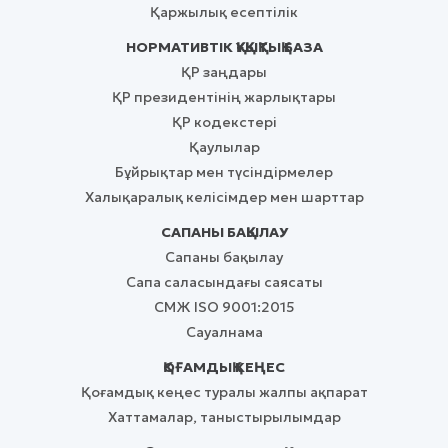
Қаржылық есептілік
НОРМАТИВТІК ҚҰҚЫҚТЫҚ БАЗА
ҚР заңдары
ҚР президентінің жарлықтары
ҚР кодекстері
Қаулылар
Бұйрықтар мен түсіндірмелер
Халықаралық келісімдер мен шарттар
САПАНЫ БАҚЫЛАУ
Сапаны бақылау
Сапа саласындағы саясаты
СМЖ ISO 9001:2015
Сауалнама
ҚОҒАМДЫҚ КЕҢЕС
Қоғамдық кеңес туралы жалпы ақпарат
Хаттамалар, таныстырылымдар