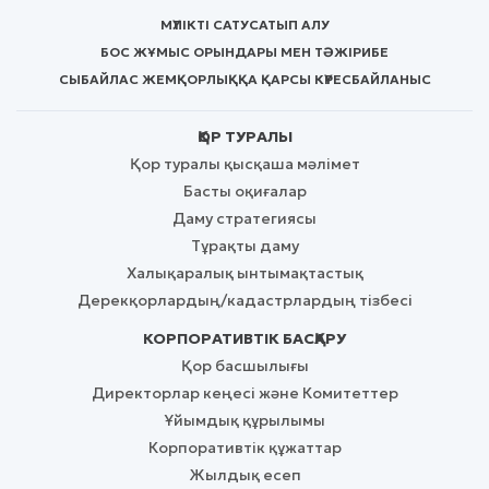
МҮЛІКТІ САТУ
САТЫП АЛУ
БОС ЖҰМЫС ОРЫНДАРЫ МЕН ТӘЖІРИБЕ
СЫБАЙЛАС ЖЕМҚОРЛЫҚҚА ҚАРСЫ КҮРЕС
БАЙЛАНЫС
ҚОР ТУРАЛЫ
Қор туралы қысқаша мәлімет
Басты оқиғалар
Даму стратегиясы
Тұрақты даму
Халықаралық ынтымақтастық
Дерекқорлардың/кадастрлардың тізбесі
КОРПОРАТИВТІК БАСҚАРУ
Қор басшылығы
Директорлар кеңесі және Комитеттер
Ұйымдық құрылымы
Корпоративтік құжаттар
Жылдық есеп