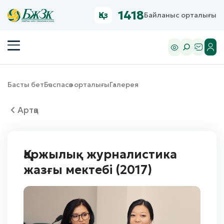
1418
Қаз
Байланыс орталығы
Басты бет
Баспасөз орталығы
Галерея
Артқа
Қаржылық журналистика
жазғы мектебі (2017)