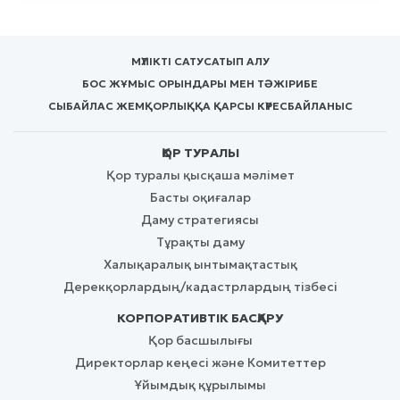
МҮЛІКТІ САТУ
САТЫП АЛУ
БОС ЖҰМЫС ОРЫНДАРЫ МЕН ТӘЖІРИБЕ
СЫБАЙЛАС ЖЕМҚОРЛЫҚҚА ҚАРСЫ КҮРЕС
БАЙЛАНЫС
ҚОР ТУРАЛЫ
Қор туралы қысқаша мәлімет
Басты оқиғалар
Даму стратегиясы
Тұрақты даму
Халықаралық ынтымақтастық
Дерекқорлардың/кадастрлардың тізбесі
КОРПОРАТИВТІК БАСҚАРУ
Қор басшылығы
Директорлар кеңесі және Комитеттер
Ұйымдық құрылымы