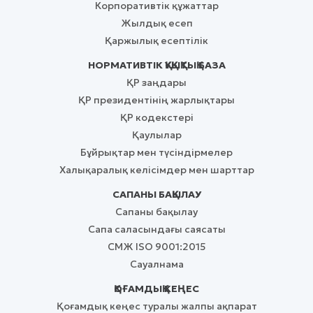
Корпоративтік құжаттар
Жылдық есеп
Қаржылық есептілік
НОРМАТИВТІК ҚҰҚЫҚТЫҚ БАЗА
ҚР заңдары
ҚР президентінің жарлықтары
ҚР кодекстері
Қаулылар
Бұйрықтар мен түсіндірмелер
Халықаралық келісімдер мен шарттар
САПАНЫ БАҚЫЛАУ
Сапаны бақылау
Сапа саласындағы саясаты
СМЖ ISO 9001:2015
Сауалнама
ҚОҒАМДЫҚ КЕҢЕС
Қоғамдық кеңес туралы жалпы ақпарат