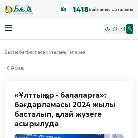
1418
Қаз
Байланыс орталығы
Басты бет
Баспасөз орталығы
Галерея
Артқа
«Ұлттық қор - балаларға»:
бағдарламасы 2024 жылы
басталып, қалай жүзеге
асырылуда